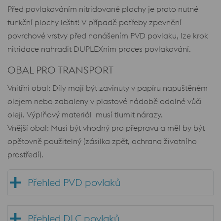
Před povlakováním nitridované plochy je proto nutné
funkční plochy leštit! V případě potřeby zpevnění
povrchové vrstvy před nanášením PVD povlaku, lze krok
nitridace nahradit DUPLEXním proces povlakování.
OBAL PRO TRANSPORT
Vnitřní obal: Díly mají být zavinuty v papíru napuštěném
olejem nebo zabaleny v plastové nádobě odolné vůči
oleji. Výplňový materiál musí tlumit nárazy.
Vnější obal: Musí být vhodný pro přepravu a měl by být
opětovně použitelný (zásilka zpět, ochrana životního
prostředí).
Přehled PVD povlaků
Přehled DLC povlaků