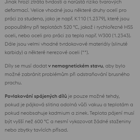
Jinak hrozí ztráta tvrdosti a narůstá riziko tvarových
deformací. Velice vhodné jsou některé druhy ocelí pro
práci za studena, jako je např. K110 (1.2379), které jsou
popouštěny při teplotách 520 °C, jakož i rychlořezné HSS
oceli, nebo oceli pro práci za tepla např. W300 (1.2343).
Dále jsou velmi vhodné tvrdokovové materiály (slinuté
karbidy) a některé nerezové oceli (**).
Díly se musí dodat
v nemagnetickém stavu
, aby bylo
možné zabránit problémům při odstraňování brusného
prachu.
Povlakování spájených dílů
je pouze možné tehdy,
pokud je pájková slitina odolná vůči vakuu a teplotám a
pokud neobsahuje kadmium a zinek. Teplota pájení musí
být vyšší než 600 °C a nesmí vykazovat žádné staženiny
nebo zbytky tavících přísad.