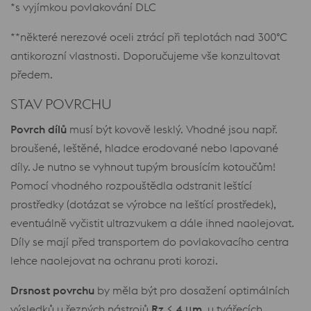
*s vyjímkou povlakování DLC
**některé nerezové oceli ztrácí při teplotách nad 300°C
antikorozní vlastnosti. Doporučujeme vše konzultovat
předem.
STAV POVRCHU
Povrch dílů
musí být kovově lesklý. Vhodné jsou např.
broušené, leštěné, hladce erodované nebo lapované
díly. Je nutno se vyhnout tupým brousícím kotoučům!
Pomocí vhodného rozpouštědla odstranit leštící
prostředky (dotázat se výrobce na leštící prostředek),
eventuálně vyčistit ultrazvukem a dále ihned naolejovat.
Díly se mají před transportem do povlakovacího centra
lehce naolejovat na ochranu proti korozi.
Drsnost povrchu
by měla být pro dosažení optimálních
výsledků u řezných nástrojů
Rz ≤ 4 μm
, u tvářecích