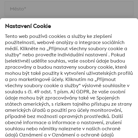
Město*
Komentář*
Ano, zajímají mne aktuality z oblasti zpracování
oceli.
Odeslat
Ověření proti robotům
Klikněte pro ověření
Friendly
Captcha ⇗