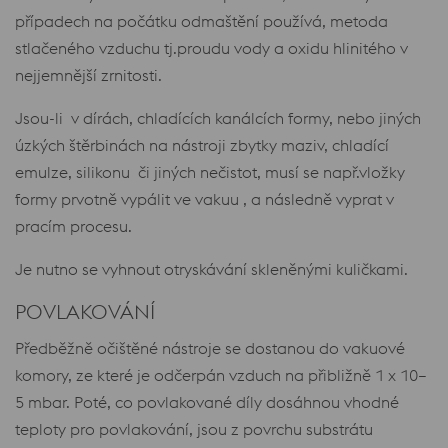
případech na počátku odmaštění používá, metoda
stlačeného vzduchu tj.proudu vody a oxidu hlinitého v
nejjemnější zrnitosti.
Jsou-li v dírách, chladících kanálcích formy, nebo jiných
úzkých štěrbinách na nástroji zbytky maziv, chladící
emulze, silikonu či jiných nečistot, musí se např.vložky
formy prvotně vypálit ve vakuu , a následně vyprat v
pracím procesu.
Je nutno se vyhnout otryskávání skleněnými kuličkami.
POVLAKOVÁNÍ
Předběžně očištěné nástroje se dostanou do vakuové
komory, ze které je odčerpán vzduch na přibližně 1 x 10–
5 mbar. Poté, co povlakované díly dosáhnou vhodné
teploty pro povlakování, jsou z povrchu substrátu