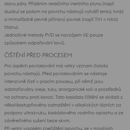
stavu páry. Přidáním reakčního inertního plynu (např.
dusíku) se potom na povrchu nástrojů vytváří tenký, tvrdý
a mimořádně pevně přilnavý povlak (např. TiN = nitrid
titanu).
Jednotlivé metody PVD se navzájem liší pouze
způsobem odpařování kovů.
ČIŠTĚNÍ PŘED PROCESEM
Pro úspěch povlakování má velký význam čistota
povrchu nástrojů. Před povlakováním se nástroje
intenzivně čistí v pracím procesu, při němž jsou
odstraňovány oleje, tuky, anorganické soli a prostředků
na ochranu proti korozi. Tato kaskáda čištění se skládá z
několikastupňového odmaštění v alkalických lázních za
podpory ultrazvuku, kaskádového vodního oplachu a ze
závěrečného sušení beze skvrn.
Při velmi vysokém znečištění povrchu, se v mnohých