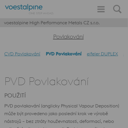
voestalpine High Performance Metals CZ s.r.o.
Povlakování
CVD Povlakování
PVD Povlakování
eifeler DUPLEX
ei
PVD Povlakování
POUŽITÍ
PVD povlakování (anglicky Physical Vapour Deposition)
může být provedeno jako poslední krok ve výrobě
nástrojů – bez ztráty houževnatosti, deformací, nebo