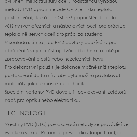
ovlivnění mikrostruktury oceli. Podstatnou výhodou
metody PVD oproti metodě CVD je nízká teplota
povlakování, která je nižší než popouštěcí teplota
většiny rychlořezných a nástrojových ocelí pro práci za
tepla a některých ocelí pro práci za studena.
V souladu s tímto jsou PVD povlaky používány pro
obrábění řeznými nástroji, tvářecí techniku a také pro
zpracovávání plastů nebo neželezných kovů.
Pro dekorativní použití je dokonce možné snížit teplotu
povlakování do té míry, aby bylo možné povlakovat
materiály, jako je mosaz nebo hliník.
Speciální varianty PVD dovolují i povlakování izolátorů,
např. pro optiku nebo elektroniku.
TECHNOLOGIE
Všechny PVD (DLC) povlakovací metody se provádějí ve
vysokém vakuu. Přitom se převádí kov (např. titan), do