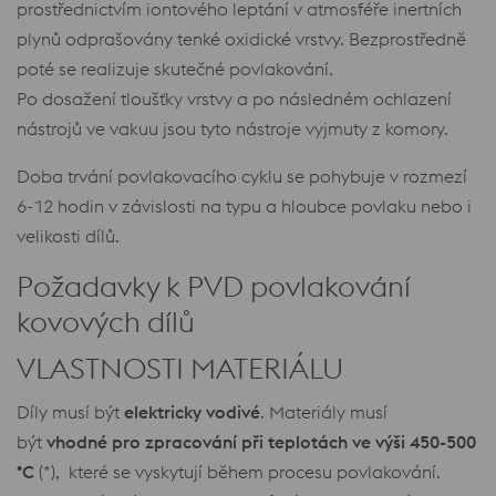
prostřednictvím iontového leptání v atmosféře inertních
plynů odprašovány tenké oxidické vrstvy. Bezprostředně
poté se realizuje skutečné povlakování.
Po dosažení tloušťky vrstvy a po následném ochlazení
nástrojů ve vakuu jsou tyto nástroje vyjmuty z komory.
Doba trvání povlakovacího cyklu se pohybuje v rozmezí
6-12 hodin v závislosti na typu a hloubce povlaku nebo i
velikosti dílů.
Požadavky k PVD povlakování
kovových dílů
VLASTNOSTI MATERIÁLU
Díly musí být
elektricky vodivé
. Materiály musí
být
vhodné pro zpracování při teplotách ve výši 450-500
°C
(*), které se vyskytují během procesu povlakování.