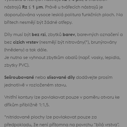
nástrojů
Rz ≤ 1 μm
. Právě u tvářecích nástrojů je
doporučována vysoce lesklá politura funkčních ploch. Na
břitech nesmějí být žádné otřepy.
Díly musí být
bez rzi
, zbytků
barev
, barevných označení a
bez
cizích vrstev
(nesmějí být nitrovány(*), brunýrovány
(hnědeny) a tak dále.
Je nutno se vyhnout zbytkům obalů (např. vosky, lepidla,
zbytky PVC).
Sešroubované
nebo
slisované díly
dodávejte prosím
jednotlivě v rozloženém stavu.
Vnitřní kontury lze povlakovat pouze v poměru otvoru ke
dříkům přibližně 1:1,5.
*nitridované plochy lze povlakovat pouze za
předpokladu, že není přítomna na povrchu “bílá vrstva”.