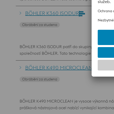
konvenčními ocelemi s 12% chromu nabízí BÖHLER K3
materiál používá téměř ve všech aplikacích pro prá
BÖHLER K360 ISODUR
houževnatosti. K340 ISODUR také nabízí výhody v ob
Obrábění za studena
BÖHLER K360 ISODUR patří do skupiny 8% chromových
společností BÖHLER. Tato technologie přetavování 
vyznačuje vyšším obsahem molybdenu a vanadu, d
nástrojovým ocelím, jako 1.2379 (D2), tato kombin
BÖHLER K490 MICROCLEAN
nástrojů.
Obrábění za studena
BÖHLER K490 MICROCLEAN je vysoce výkonná nástro
prášková nástrojová ocel nabízí vynikající kombinac