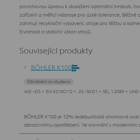
povrchovou úpravu k dosažení optimální tvrdosti, ho
zařízení a měřicí nástroje pro úzké tolerance. Běžné o
zahrnují recyklační vybavení, stroje pro těžbu a ka
životnost a stabilní výkon strojů.
Související produkty
BÖHLER K100
Obrábění za studena
AISI ~D3
EN X210Cr12
JIS ~SKD1
SEL 1.2080
UNS 
BÖHLER K100 je 12% ledeburitická chromová ocel a
abrazivnímu opotřebení. Ve srovnání s moderními
teplotami kalení a snadným popouštěním. Vzhlede