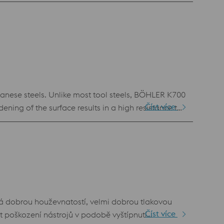
ech je první volbou pro nově vyvinuté nástroje.
ání s běžnými ocelemi pro práci za studena
nese steels. Unlike most tool steels, BÖHLER K700
Číst více
ening of the surface results in a high resistance to
tlement of the material. The material is used in
nd chain rollers.
Číst více