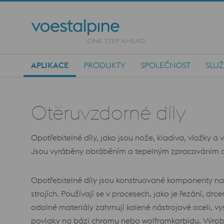
APLIKACE
PRODUKTY
SPOLEČNOST
SLU
Main Navigation
Otěruvzdorné díly
Opotřebitelné díly, jako jsou nože, kladiva, vložky a
Jsou vyráběny obráběním a tepelným zpracováním a zaj
Opotřebitelné díly jsou konstruované komponenty na
strojích. Používají se v procesech, jako je řezání, dr
odolné materiály zahrnují kalené nástrojové oceli, vys
povlaky na bázi chromu nebo wolframkarbidu. Výroba