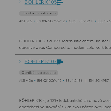
BÖHLER K105
Obrábění za studena
AISI ~D2
EN X165CrMoV12
GOST ~Ch12MF
SEL 1.2
BÖHLER K105 is a 12% ledeburitic chromium steel a
abrasive wear. Compared to modern cold work tool
single tempering. The improved tempering resistan
BÖHLER K107
Obrábění za studena
AISI ~ D6
EN X210CrW12
SEL 1.2436
EN ISO 4957
BÖHLER K107 je 12% ledeburitická chromová ocel a
opotřebení ve srovnání s klasickou nástrojovou o