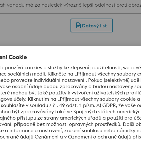
ah vanadu má za následek výrazně lepší odolnost proti abraz
proces práškové metalurgie přitom vytváří homogenní mikrostr
lu. BÖHLER K190 MICROCLEAN se používá tam, kde nástrojové o
Datový list
vyráběných 8% chromových ocelí. Tato konvenčně tavená nás
ímu opotřebení ve srovnání s konvenčními ocelemi s 12% chrom
namáhané průmyslové nože, ale tato vlastnost se uplatňuje i v
Datový list
 ocelí. Při výrobě této nástrojové oceli se používá proces 
zaručuje minimální mikro- a makrosegregaci a také vynikající