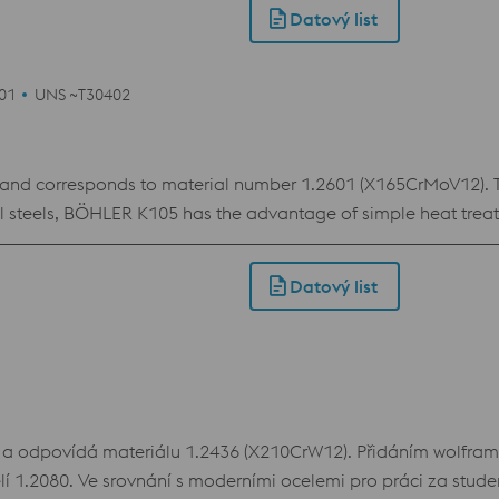
Datový list
601
UNS ~T30402
nd corresponds to material number 1.2601 (X165CrMoV12). Thi
 steels, BÖHLER K105 has the advantage of simple heat trea
ce of BÖHLER K105 compared to the conventional tool steel 1.2
Datový list
 odpovídá materiálu 1.2436 (X210CrW12). Přidáním wolframu 
celí 1.2080. Ve srovnání s moderními ocelemi pro práci za s