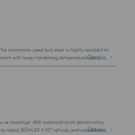
s commonly used tool steel is highly resistant to
Číst více
tment with lower hardening temperatures and
080 also enables nitriding treatment of tools.
se dosahuje větší odolnosti proti abrazivnímu
Číst více
tudena nabízí BÖHLER K107 výhodu jednoduchého