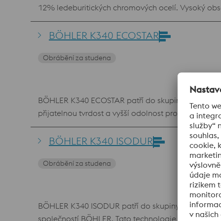
12% ledeburitických chromových ocelí. Vysoký obs
ocelemi 1.2080, 1.2601, 1.2436 a 1.2379. Výrobní 
což mimo jiné vede k dobré houževnatosti materiá
BÖHLER K340 ECOSTAR
hlediska odolnosti proti opotřebení.
Obrábění za studena
BÖHLER K340 ECOSTAR patří do skupiny konvenčně 
přijatelnou tvrdost a vyšší odolnost proti adhezn
houževnatosti nabízí výhody mimo jiné pro vysoce 
BÖHLER K340 ISODUR
Obrábění za studena
BÖHLER K340 ISODUR patří do skupiny 8% chromových
společností BÖHLER. Tato technologie přetavování 