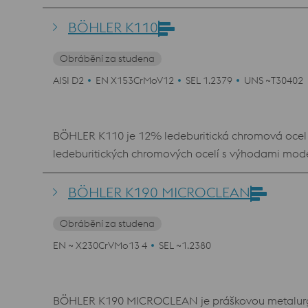
tepelného zpracování s nižšími teplotami kalení
míře.
BÖHLER K110
Obrábění za studena
AISI D2
EN X153CrMoV12
SEL 1.2379
UNS ~T30402
BÖHLER K110 je 12% ledeburitická chromová ocel 
ledeburitických chromových ocelí s výhodami mode
kombinaci odolnosti proti opotřebení, pevnosti v t
popouštěcímu chování s výrazným maximem sekundár
BÖHLER K190 MICROCLEAN
vyžadují vysokou rozměrovou přesnost a tvarovou s
Obrábění za studena
EN ~ X230CrVMo13 4
SEL ~1.2380
BÖHLER K190 MICROCLEAN je práškovou metalurgick