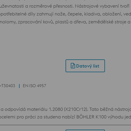
uževnatosti a rozměrové přesnosti. Nástrojové vybavení tvoří
potřebitelné díly zahrnují nože, čepele, kladiva, obložení, vede
menolomy, zpracování kovů, plastů a dřeva, zemědělské stroje 
Datový list
~T30403
EN ISO 4957
 odpovídá materiálu 1.2080 (X210Cr12). Tato běžná nástrojo
 ocelemi pro práci za studena nabízí BÖHLER K100 výhodu je
m k nízkým popouštěcím teplotám je použití moderních povla