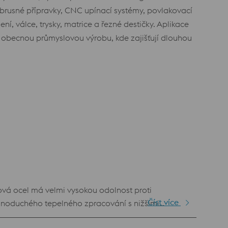
 brusné přípravky, CNC upínací systémy, povlakovací
ní, válce, trysky, matrice a řezné destičky. Aplikace
a obecnou průmyslovou výrobu, kde zajišťují dlouhou
vá ocel má velmi vysokou odolnost proti
Číst více
dnoduchého tepelného zpracování s nižšími
ků jen v omezené míře.