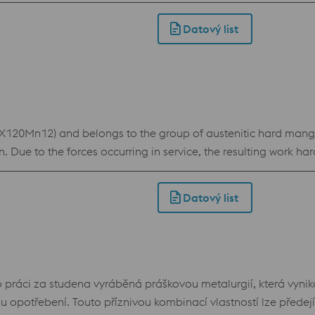
ěř ve všech aplikacích pro práci za studena a v mnoha případ
K490 MICROCLEAN také možnost společného tepelného zpracov
Datový list
ity při tepelném zpracování.
X120Mn12) and belongs to the group of austenitic hard manga
Due to the forces occurring in service, the resulting work hard
he heat input must be kept as low as possible to avoid embrit
usher jaws, beater bars, grate bars, linings, excavator teeth a
Datový list