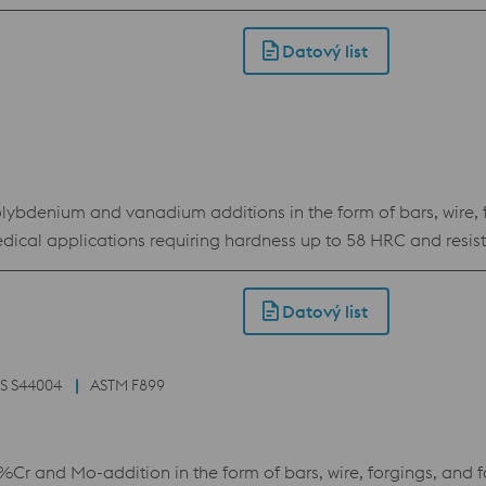
jen pro práci za studena, ale také při výrobě forem.
Datový list
lybdenium and vanadium additions in the form of bars, wire, 
edical applications requiring hardness up to 58 HRC and resis
Datový list
S S44004
ASTM F899
%Cr and Mo-addition in the form of bars, wire, forgings, and 