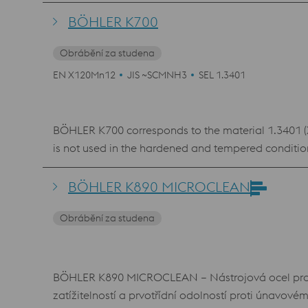
flexibilitě se Böhler K490 MICROCLEAN používá tém
Díky standardním teplotám kalení nabízí Böhler 
BÖHLER K700
(1.2379, D2) a vykazuje tak i vysoký stupeň flexibil
Obrábění za studena
EN X120Mn12
JIS ~SCMNH3
SEL 1.3401
BÖHLER K700 corresponds to the material 1.3401 (
is not used in the hardened and tempered condition. 
abrasive wear. BÖHLER K700 is weldable. However, t
abrasive blasting and mining applications such as cr
BÖHLER K890 MICROCLEAN
Obrábění za studena
BÖHLER K890 MICROCLEAN – Nástrojová ocel pro práci za studena vyráběná práškovou metalurgií, která vyniká dobrou houževnatostí, velmi dobrou tlakovou
zatížitelností a prvotřídní odolností proti únavovému opotřebení. Touto příznivou kombinací vlastností lze předejít poškození nástrojů v podobě vyštípnutí