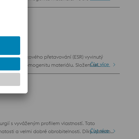
 vyšší odolnost proti adhezi. Proto se tento
hlediska odolnosti proti adheznímu opotřebení a
ch pnutím při použití EDM obrábění.
elektrostruskového přetavování (ESR) vyvinutý
Číst více
 čistotu a homogenitu materiálu. Složení se
otřebení než BÖHLER K340 ISODUR. Oproti
významné výhody v oblasti vysekávacích a řezných
ií s vyváženým profilem vlastností. Tato
Číst více
natosti a velmi dobré obrobitelnosti. Díky výsledné