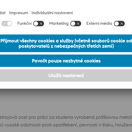
40 ISODUR výrazně lepší houževnatost, přijatelnou tvrdost a
ci za studena, kde nástrojové oceli jako 1.2379 již nestačí z 
Datový list
lasti obrobitelnosti a snižuje riziko vzniku trhlin způsobený
 ocelí. Při výrobě této nástrojové oceli se používá proces 
zaručuje minimální mikro- a makrosegregaci a také vynikající
íky čemuž je BÖHLER K360 ISODUR ještě odolnější proti op
ace lepší houževnatosti a odolnosti proti opotřebení nabízí 
Datový list
jová ocel pro práci za studena vyrobená práškovou metalurg
i vysoké odolnosti proti opotřebení, pevnosti v tlaku, houžev