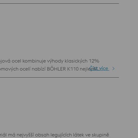
otám je použití moderních povlaků jen v omezené
ojová ocel kombinuje výhody klasických 12%
Číst více
romových ocelí nabízí BÖHLER K110 nejlepší
kacích pro práci za studena. Díky výhodnému
0 je proto vhodný i pro složité nástroje, které
 má nejvyšší obsah legujících látek ve skupině