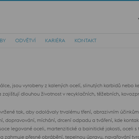
ŽBY
ODVĚTVÍ
KARIÉRA
KONTAKT
 válce, jsou vyrobeny z kalených ocelí, slinutých karbidů neb
išťují dlouhou životnost v recyklačních, těžebních, kovozprac
vržené tak, aby odolávaly trvalému tření, abrazivním účinků
cení, dopravování, míchání, drcení odpadu a tváření, kde kontak
oce legované oceli, martenzitické a bainitické jakosti, oceli s
 zahrnuje přesné obrábění, tepelnou úpravu, navařování tvrd