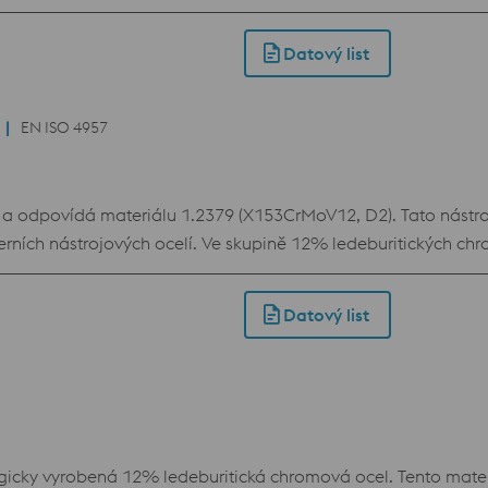
 a snadným popouštěním. Vzhledem k nízkým popouštěcím tepl
Datový list
EN ISO 4957
a odpovídá materiálu 1.2379 (X153CrMoV12, D2). Tato nástr
rních nástrojových ocelí. Ve skupině 12% ledeburitických ch
laku a houževnatosti, a proto se používá téměř ve všech apli
ní tvrdosti je možné i použití moderních povlaků. BÖHLER K11
Datový list
tálost.
y vyrobená 12% ledeburitická chromová ocel. Tento materiál