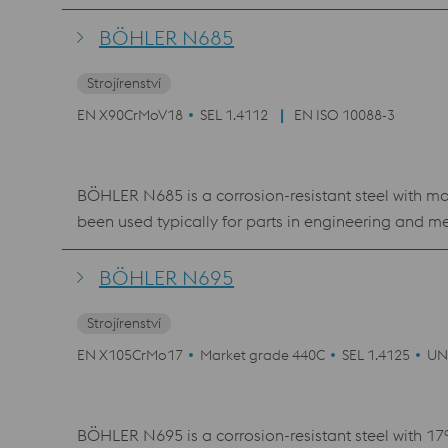
(Chipping). BÖHLER K890 MICROCLEAN se nepoužívá 
BÖHLER N685
Strojírenství
EN X90CrMoV18
SEL 1.4112
EN ISO 10088-3
BÖHLER N685 is a corrosion-resistant steel with mo
been used typically for parts in engineering and m
is not limited to such applications.
BÖHLER N695
Strojírenství
EN X105CrMo17
Market grade 440C
SEL 1.4125
UN
BÖHLER N695 is a corrosion-resistant steel with 17