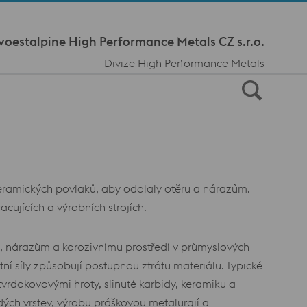
Meta Navi
voestalpine High Performance Metals CZ s.r.o.
Divize High Performance Metals
o keramických povlaků, aby odolaly otěru a nárazům.
ujících a výrobních strojích.
m, nárazům a korozivnímu prostředí v průmyslových
tní síly způsobují postupnou ztrátu materiálu. Typické
 tvrdokovovými hroty, slinuté karbidy, keramiku a
ých vrstev, výrobu práškovou metalurgií a