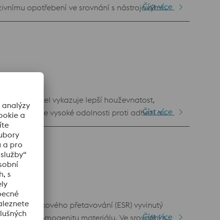
Číst více
ivnímu opotřebení ve srovnání s nástrojovými
ukturu s jemně rozptýlenými primárními karbidy,
celi, jako je 1.2379, již nejsou dostatečné z
trojová ocel vykazuje lepší houževnatost,
Číst více
u. Kombinace vysoké odolnosti proti adhezi a
 oblasti děrovacích a řezných nástrojů.
elektrostruskového přetavování (ESR) vyvinutý
Číst více
 čistotu a homogenitu materiálu. Ve srovnání s