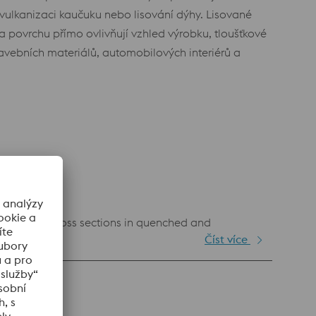
i vulkanizaci kaučuku nebo lisování dýhy. Lisované
a povrchu přímo ovlivňují vzhled výrobku, tloušťkové
stavebních materiálů, automobilových interiérů a
 and large cross sections in quenched and
Číst více