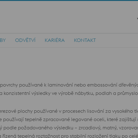
ŽBY
ODVĚTVÍ
KARIÉRA
KONTAKT
é povrchy používané k laminování nebo embossování dřevěnýc
 a konzistentní výsledky ve výrobě nábytku, podlah a průmysl
rezové plochy používané v procesech lisování za vysokého tl
e používají tepelně zpracované legované oceli, které zajišťují
ný podle požadovaného výsledku – zrcadlový, matný, vzorovan
řízená tepelná roztažnost pro stabilní rozložení tlaku po celé 