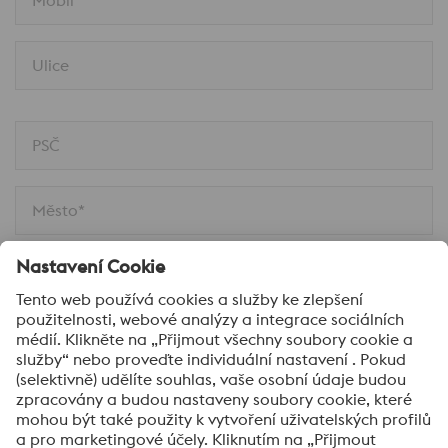
Mobil
Ulice
PSČ
Město*
Komentář*
Ano, zajímají mne aktuality z oblasti zpracování
oceli.