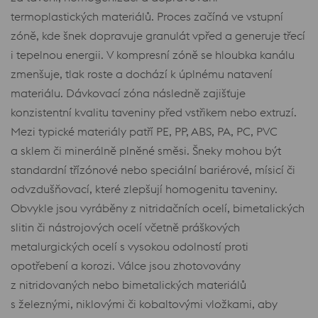
termoplastických materiálů. Proces začíná ve vstupní
zóně, kde šnek dopravuje granulát vpřed a generuje třecí
i tepelnou energii. V kompresní zóně se hloubka kanálu
zmenšuje, tlak roste a dochází k úplnému natavení
materiálu. Dávkovací zóna následně zajišťuje
konzistentní kvalitu taveniny před vstřikem nebo extruzí.
Mezi typické materiály patří PE, PP, ABS, PA, PC, PVC
a sklem či minerálně plněné směsi. Šneky mohou být
standardní třízónové nebo speciální bariérové, mísicí či
odvzdušňovací, které zlepšují homogenitu taveniny.
Obvykle jsou vyráběny z nitridačních ocelí, bimetalických
slitin či nástrojových ocelí včetně práškových
metalurgických ocelí s vysokou odolností proti
opotřebení a korozi. Válce jsou zhotovovány
z nitridovaných nebo bimetalických materiálů
s železnými, niklovými či kobaltovými vložkami, aby