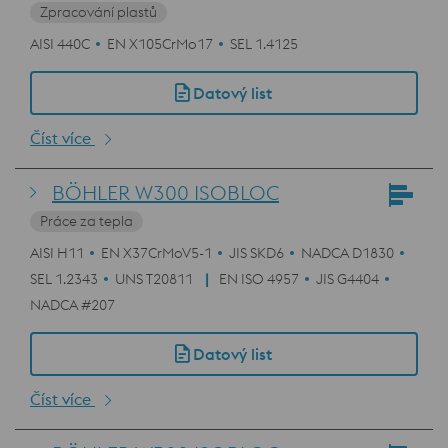
Zpracování plastů
AISI 440C
EN X105CrMo17
SEL 1.4125
Datový list
Číst více
BÖHLER W300 ISOBLOC
Práce za tepla
AISI H11
EN X37CrMoV5-1
JIS SKD6
NADCA D1830
SEL 1.2343
UNS T20811
EN ISO 4957
JIS G4404
NADCA #207
Datový list
Číst více