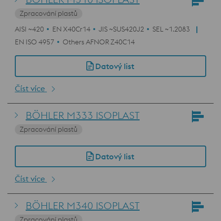
Zpracování plastů
AISI ~420
EN X40Cr14
JIS ~SUS420J2
SEL ~1.2083
EN ISO 4957
Others AFNOR Z40C14
Datový list
Číst více
BÖHLER M333 ISOPLAST
Zpracování plastů
Datový list
Číst více
BÖHLER M340 ISOPLAST
Zpracování plastů