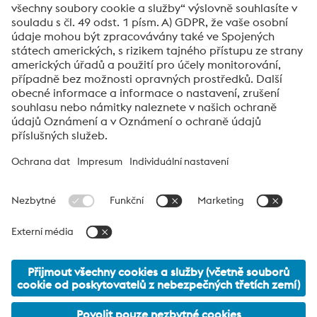
Odeslat
Ověření proti robotům
Klikněte pro ověření
Friendly
Captcha ⇗
voestalpine High Performance Metals CZ
voestalpine High Performance Metals CZ s.r.o. představuje
prodejní společnost skupiny voestalpine, divize High
Performance Metals, s působností pro Českou republiku . Divize
se zaměřuje na technologicky náročné segmenty výrobků a je
světovým lídrem v oblasti nástrojové oceli a dalších speciálních
ocelí.
voestalpine Group Navigation