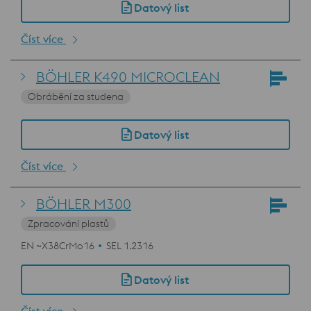
Datový list
Číst více
BÖHLER K490 MICROCLEAN
Obrábění za studena
Datový list
Číst více
BÖHLER M300
Zpracování plastů
EN ~X38CrMo16
SEL 1.2316
Datový list