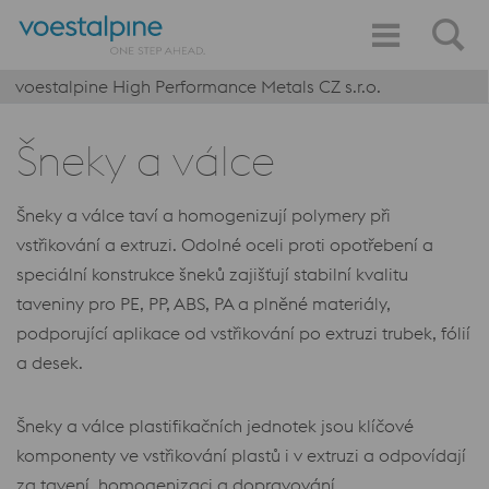
voestalpine High Performance Metals CZ s.r.o.
Šneky a válce
Šneky a válce taví a homogenizují polymery při
vstřikování a extruzi. Odolné oceli proti opotřebení a
speciální konstrukce šneků zajišťují stabilní kvalitu
taveniny pro PE, PP, ABS, PA a plněné materiály,
podporující aplikace od vstřikování po extruzi trubek, fólií
a desek.
Šneky a válce plastifikačních jednotek jsou klíčové
komponenty ve vstřikování plastů i v extruzi a odpovídají
za tavení, homogenizaci a dopravování