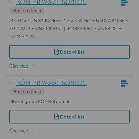
BÖHLER W302 ISOBLOC
Práce za tepla
AISI H13
EN X40CrMoV5-1
JIS SKD61
NADCA B1885
SEL 1.2344
UNS T20813
EN ISO 4957
JIS G4404
NADCA #207
Datový list
Číst více
BÖHLER W360 ISOBLOC
Práce za tepla
Market grade BÖHLER patent
Datový list
Číst více