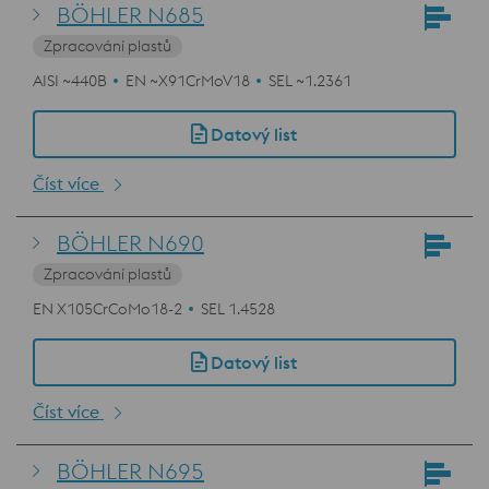
BÖHLER N685
Zpracování plastů
AISI ~440B
EN ~X91CrMoV18
SEL ~1.2361
Datový list
Číst více
BÖHLER N690
Zpracování plastů
EN X105CrCoMo18-2
SEL 1.4528
Datový list
Číst více
BÖHLER N695