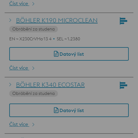
Číst více
BÖHLER K190 MICROCLEAN
Obrábění za studena
EN ~ X230CrVMo13 4
SEL ~1.2380
Datový list
Číst více
BÖHLER K340 ECOSTAR
Obrábění za studena
Datový list
Číst více