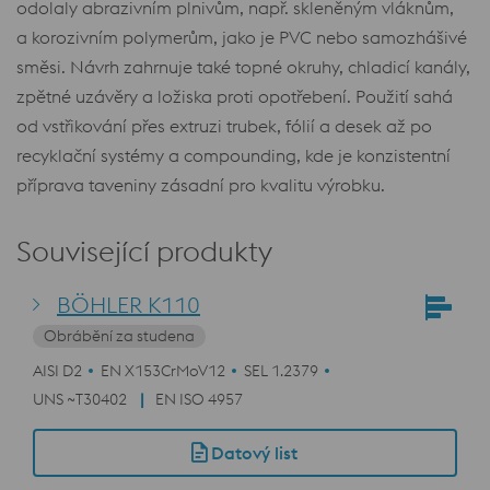
odolaly abrazivním plnivům, např. skleněným vláknům,
a korozivním polymerům, jako je PVC nebo samozhášivé
směsi. Návrh zahrnuje také topné okruhy, chladicí kanály,
zpětné uzávěry a ložiska proti opotřebení. Použití sahá
od vstřikování přes extruzi trubek, fólií a desek až po
recyklační systémy a compounding, kde je konzistentní
příprava taveniny zásadní pro kvalitu výrobku.
Související produkty
BÖHLER K110
Obrábění za studena
AISI D2
EN X153CrMoV12
SEL 1.2379
UNS ~T30402
EN ISO 4957
Datový list