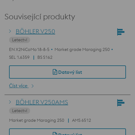
Související produkty
BÖHLER V250
Letectví
EN X2NiCoMo18-8-5
Market grade Maraging 250
SEL 1.6359
BS S162
Datový list
Číst více
BÖHLER V250AMS
Letectví
Market grade Maraging 250
AMS 6512