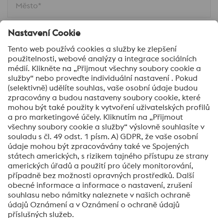
Město*
Komentář*
Ano, zajímají mne aktuality z oblasti zpracování
oceli.
Odeslat
Ověření proti robotům
Klikněte pro ověření
Friendly
Captcha ⇗