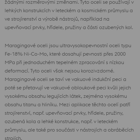
žádnými rozměrovými změnami. Tyto oceli se používají v
lehkých konstrukcích v leteckém a kosmickém průmyslu a
ve strojírenství a výrobě nástrojů, například na
upevňovací prvky, hřídele, pružiny a části ozubených kol.
Maragingové oceli jsou ultravysokopevnostní oceli typu
Fe-18% Ni-Co-Mo, které dosahují pevnosti přes 2000
MPa při jednoduchém tepelném zpracování s nízkou
deformací. Tyto oceli však nejsou korozivzdorné.
Maragingové oceli se taví ve vakuové indukční peci a
poté se přetavují ve vakuové obloukové peci kvůli jejich
vysokému obsahu legujících látek, zejména vysokému
obsahu titanu a hliníku. Mezi aplikace těchto ocelí patří
strojírenství, např. upevňovací prvky, hřídele, pružiny,
ozubená kola a lehké konstrukce, např. v leteckém
průmyslu, ale také pro součásti v nástrojích a obráběcích
strojích.