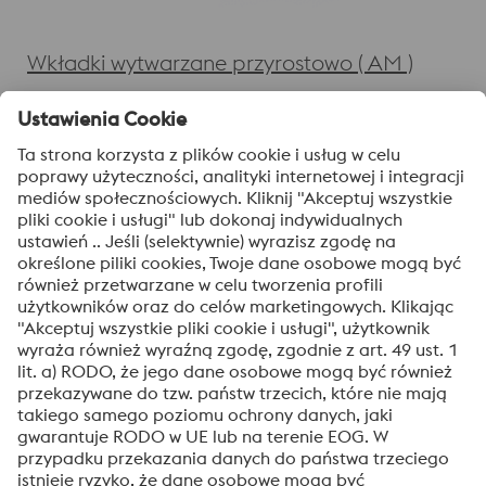
Wkładki wytwarzane przyrostowo ( AM )