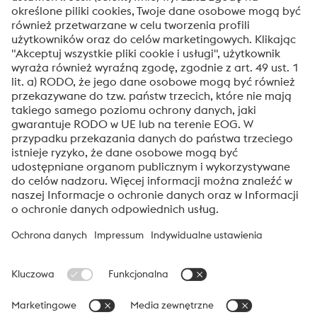
Tak! Chcę otrzymywać okazjonalne informacje,
zaproszenia i inne istotne wiadomości.
Prześlij
Weryfikacja antybotowa
Kliknij, aby rozpocząć weryfikację
Friendly
Captcha ⇗
voestalpine High Performance Metals Polska
voestalpine High Performance Metals Polska jest spółką
reprezentującą w Polsce dywizję High Performance Metals Grupy
voestalpine. Dywizja skupia się na produktach dedykowanych