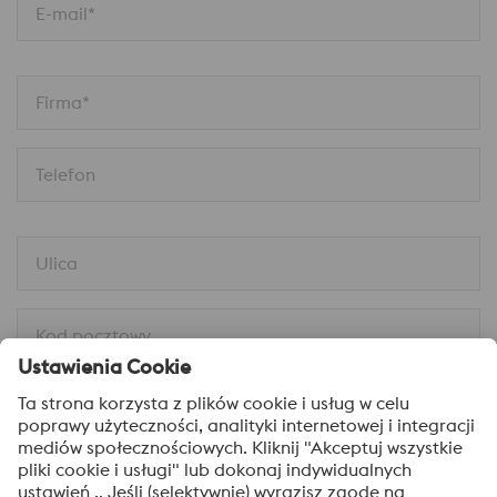
E-mail*
Firma*
Telefon
Ulica
Kod pocztowy
Miejscowość
Wiadomość