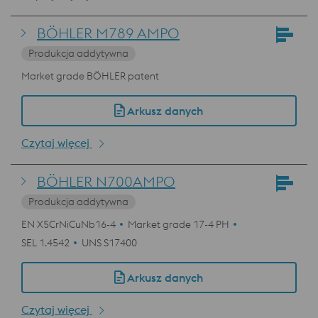
BÖHLER M789 AMPO
Produkcja addytywna
Market grade BÖHLER patent
Arkusz danych
Czytaj więcej
BÖHLER N700AMPO
Produkcja addytywna
EN X5CrNiCuNb16-4
Market grade 17-4 PH
SEL 1.4542
UNS S17400
Arkusz danych
Czytaj więcej