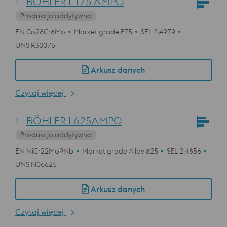
BÖHLER L175 AMPO
Produkcja addytywna
EN Co28Cr6Mo
Market grade F75
SEL 2.4979
UNS R30075
Arkusz danych
Czytaj więcej
BÖHLER L625AMPO
Produkcja addytywna
EN NiCr22Mo9Nb
Market grade Alloy 625
SEL 2.4856
UNS N06625
Arkusz danych
Czytaj więcej