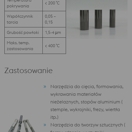
Temperatura
< 200 ˚C
pokrywania
Współczynnik
0,05 –
tarcia
0,15
Grubość powłoki
1,5-4 µm
Maks. temp.
< 400 ˚C
zastosowania
Zastosowanie
Narzędzia do cięcia, formowania,
wykrawania materiałów
nieżelaznych, stopów aluminium (
stemple, wykrojniki, frezy, wiertła
itp.)
Narzędzia do tworzyw sztucznych (