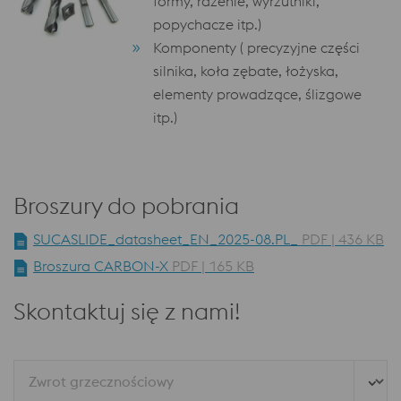
formy, rdzenie, wyrzutniki,
popychacze itp.)
Komponenty ( precyzyjne części
silnika, koła zębate, łożyska,
elementy prowadzące, ślizgowe
itp.)
Broszury do pobrania
SUCASLIDE_datasheet_EN_2025-08.PL_
PDF | 436 KB
Broszura CARBON-X
PDF | 165 KB
Skontaktuj się z nami!
Zwrot grzecznościowy