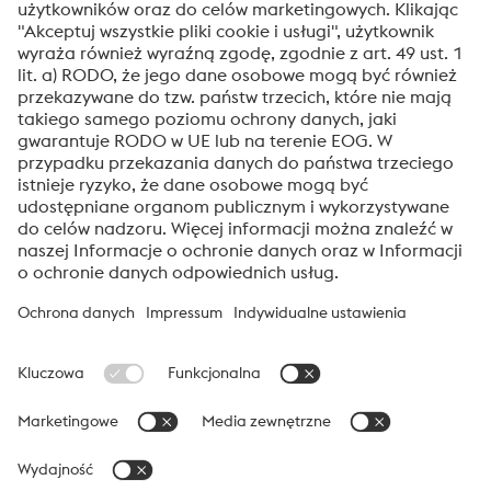
Tak! Chcę otrzymywać okazjonalne informacje,
zaproszenia i inne istotne wiadomości.
Prześlij
Weryfikacja antybotowa
Kliknij, aby rozpocząć weryfikację
Friendly
Captcha ⇗
voestalpine High Performance Metals Polska
voestalpine High Performance Metals Polska jest spółką
reprezentującą w Polsce dywizję High Performance Metals Grupy
voestalpine. Dywizja skupia się na produktach dedykowanych
wymagającym technologicznie aplikacjom i jest światowym
liderem w stalach narzędzowych i specjalnych.