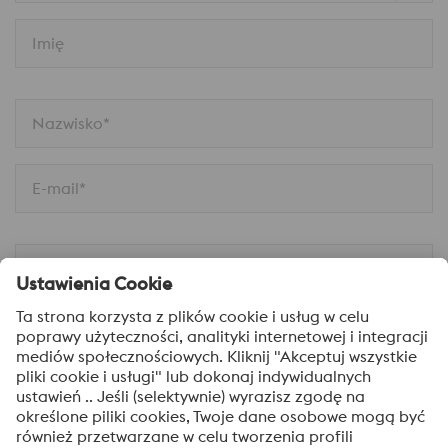
Imię
Nazwisko*
E-mail*
Firma*
Telefon
Wiadomość