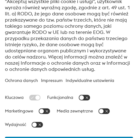
Tak! Chcę otrzymywać okazjonalne informacje,
zaproszenia i inne istotne wiadomości.
Prześlij
Weryfikacja antybotowa
Kliknij, aby rozpocząć weryfikację
Friendly
Captcha ⇗
voestalpine High Performance Metals Polska
voestalpine High Performance Metals Polska jest spółką
reprezentującą w Polsce dywizję High Performance Metals Grupy
voestalpine. Dywizja skupia się na produktach dedykowanych
wymagającym technologicznie aplikacjom i jest światowym
liderem w stalach narzędzowych i specjalnych.
voestalpine Group Navigation