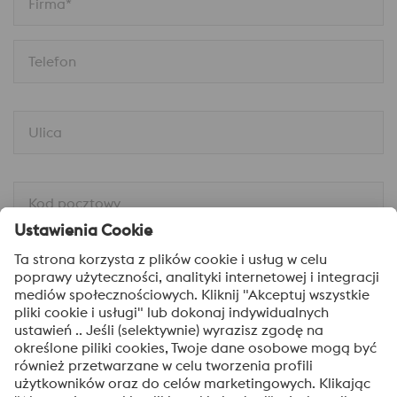
Firma*
Telefon
Ulica
Kod pocztowy
Miejscowość
Wiadomość