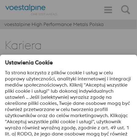
voestalpine High Performance Metals Polska
Kariera
Aktualnie nie poszukujemy nowych
pracowników
Klauzula informacyjna dla kandydatów do pracy
MSWORD | 1,69 MB
vHPMPL_2024_Klauzula informacyjna dla
kandydatów do pracy
PDF | 31 KB