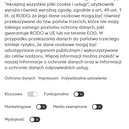
Technologia przetwarzania drobiu
voestalpine High Performance Metals Polska
voestalpine High Performance Metals Polska jest spółką
reprezentującą w Polsce dywizję High Performance Metals Grupy
voestalpine. Dywizja skupia się na produktach dedykowanych
wymagającym technologicznie aplikacjom i jest światowym
liderem w stalach narzędzowych i specjalnych.