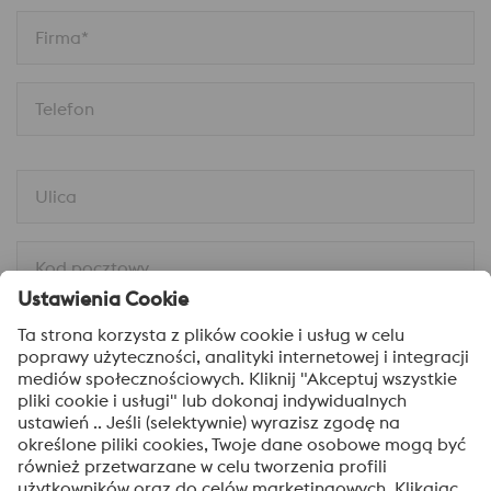
Firma*
Telefon
Ulica
Kod pocztowy
Miejscowość
Wiadomość