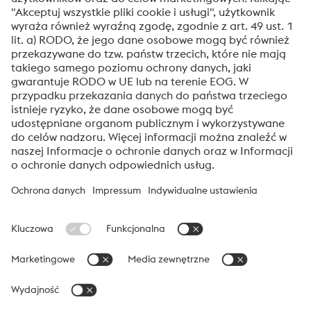
Tak! Chcę otrzymywać okazjonalne informacje,
zaproszenia i inne istotne wiadomości.
Prześlij
Weryfikacja antybotowa
Kliknij, aby rozpocząć weryfikację
Friendly
Captcha ⇗
voestalpine High Performance Metals Polska
voestalpine High Performance Metals Polska jest spółką
reprezentującą w Polsce dywizję High Performance Metals Grupy
voestalpine. Dywizja skupia się na produktach dedykowanych
wymagającym technologicznie aplikacjom i jest światowym
liderem w stalach narzędzowych i specjalnych.