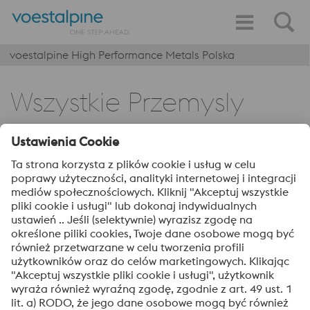
voestalpine High Performance Metals Polska
Wszystkie Przemysly