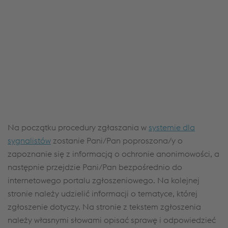
JW Player service!
We use JW Player to embed content that may
collect data about your activity. Please review the
details and accept the service to see this content.
Accept Cookies & continue
More Info & Settings
Na początku procedury zgłaszania w
systemie dla
sygnalistów
zostanie Pani/Pan poproszona/y o
zapoznanie się z informacją o ochronie anonimowości, a
następnie przejdzie Pani/Pan bezpośrednio do
internetowego portalu zgłoszeniowego. Na kolejnej
stronie należy udzielić informacji o tematyce, której
zgłoszenie dotyczy. Na stronie z tekstem zgłoszenia
należy własnymi słowami opisać sprawę i odpowiedzieć