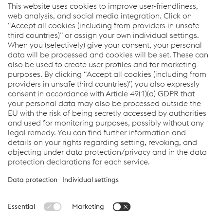
Internetowy system dla sygnalistów
Links
Kodeks Postępowania voestalpine
Prawa człowieka
Links
Locations
Products
Contact Form
Information for Suppliers
Accessibility Statement
Data protection/privacy
Cookie settings
Language