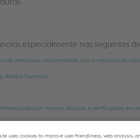
dutas
s
ncias especialmente nas seguintes á
litos de interesses, conformidade com o mercado de capi
g, direitos humanos
onformidade com normas técnicas e certificações em p
I