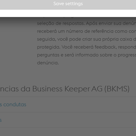
ils and
formula sua denúncia com suas próprias pal
responde a perguntas sobre o caso através
seleção de respostas. Após enviar sua denún
receberá um número de referência como co
seguida, você pode criar sua própria caixa d
protegida. Você receberá feedback, respond
perguntas e será informado sobre o progres
denúncia.
ncias da Business Keeper AG (BKMS)
s condutas
s