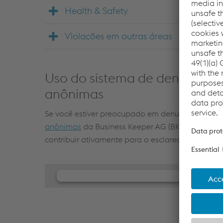
Health & Safety
Violações em outras áreas
Uso do sistema de denúncias 
anônimas
Se você estiver preocupado em denunciar uma m
anônimas
da Business Keeper AG (BKMS). Ao cria
contribuir ativamente para o esclarecimento da
We need your consent to load th
Player service!
We use JW Player to embed content that may c