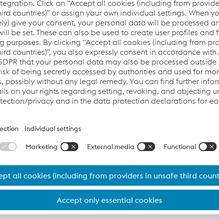
da Business Keeper AG (BKMS) para d
á conduta de forma pública, você pode usar o
sistema de d
r uma caixa de correio anônima no final de sua denúncia, v
 má conduta.
Ao fazer denúncias no
sistema de denúncias
solicitado a ler um texto informativo para p
e JW
anonimato e, em seguida, acessa diretament
denúncias. Na página seguinte, você será q
ollect
o foco de sua denúncia. Na página de denú