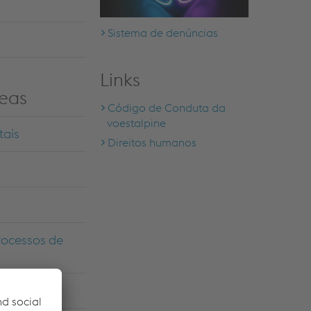
Sistema de denúncias
Links
reas
Código de Conduta da
voestalpine
tais
Direitos humanos
rocessos de