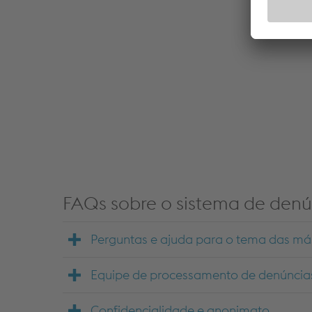
data about your activity. Please review the deta
accept the service to see this content.
Accept Cookies & continue
More Info & Settings
FAQs sobre o sistema de denú
Perguntas e ajuda para o tema das má
Equipe de processamento de denúncia
Confidencialidade e anonimato