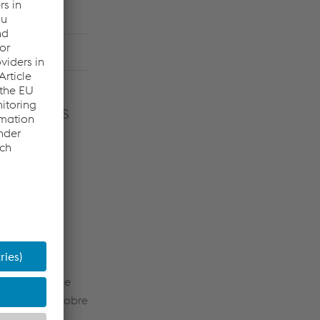
enúncias
enúncias
ocê pode
, você será
roteger seu
e o portal de
uestionado sobre
ncias, você