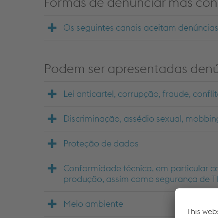
Formas de denunciar más con
Os seguintes canais aceitam denúncia
Podem ser apresentadas denú
Lei anticartel, corrupção, fraude, conf
Discriminação, assédio sexual, mobbin
Proteção de dados
Conformidade técnica, em particular c
produção, assim como segurança de T
Meio ambiente