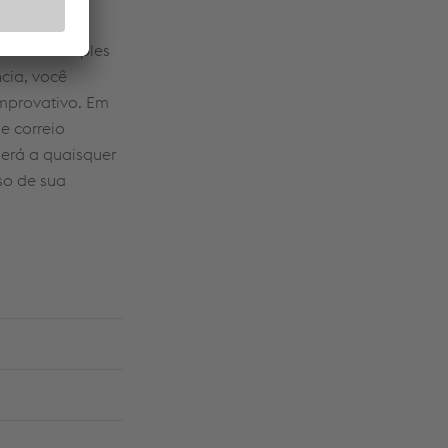
avras e
 de uma simples
cia, você
mprovativo. Em
e correio
erá a quaisquer
so de sua