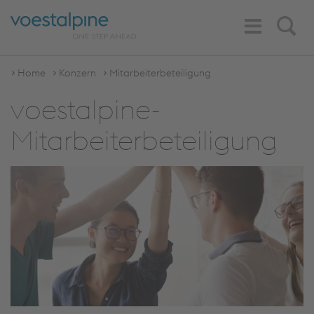
Toggle
Search
Navigation
Home
Konzern
Mitarbeiterbeteiligung
voestalpine-
Mitarbeiterbeteiligung