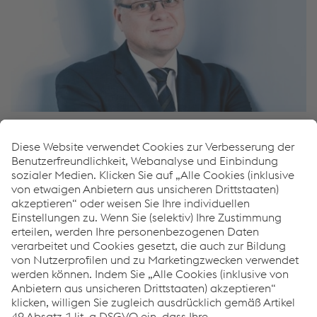
Johannes Pointner
Geschäftsführendes Vorstandsmitglied voestalpine
Mitarbeiterbeteiligung Privatstiftung
T.
+43/50304/15-6300
E-Mail senden
Datenschutzinformation für Teilnehmer der
Mitarbeiterbeteiligung
PDF | 21 KB
Grundsätze der Mitarbeiterbeteiligung