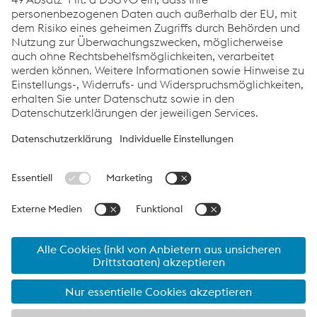
Links
Standorte
Produkte
Kontakt
Information für Suppliers
Barrierefreiheitserklärung
Datenschutz
Cookie-Einstellungen
Sprache
voestalpine Aktie - Letzter Kurs:
46.14
€ (
-0.98
€
-2.08
%)
07.08.2026 17:35:13
MEZ Wiener Börse