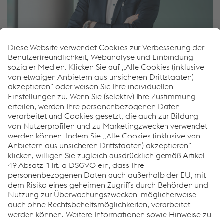
Kurt Satzinger
F&E und Innovation
E-Mail senden
Weiterführende Informationen
greentec steel
Innovation & Technologie am Corporate Blog
Links
Standorte