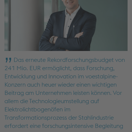
Das erneute Rekordforschungsbudget von
241 Mio. EUR ermöglicht, dass Forschung,
Entwicklung und Innovation im voestalpine-
Konzern auch heuer wieder einen wichtigen
Beitrag am Unternehmen leisten können. Vor
allem die Technologieumstellung auf
Elektrolichtbogenöfen im
Transformationsprozess der Stahlindustrie
erfordert eine forschungsintensive Begleitung