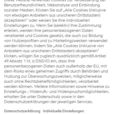
Auf der Suche nach TV-Footage?
voestalpine TV-Footage
Pressemeldungen
Die Pressemitteilungen und Medieninformationen
sind hier für Sie abrufbar:
Mehr lesen
Links
Standorte
Produkte
Kontakt
Information für Suppliers
Barrierefreiheitserklärung
Datenschutz