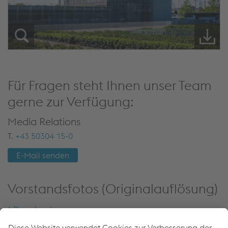
Für Fragen steht Ihnen unser Team
gerne zur Verfügung:
Media Relations
T.
+43 50304 15-0
E-Mail senden
Vorstandsfotos (Originalauflösung)
Download