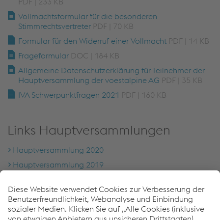
PDF | 233 KB
Vollmachtsformular für die besonderen
Stimmrechtsvertreter
PDF | 70 KB
Formular für den Widerruf einer Vollmacht
PDF | 14 KB
Frageformular
DOC | 184 KB
Allgemeine Datenschutzerklärung für Teilnehmer der
Hauptversammlung der voestalpine AG
PDF | 35 KB
IVA Schwerpunktfragen 2021
PDF | 160 KB
Links Hauptversammlungen
Hauptversammlung 2020
Hauptversammlung 2019
Hauptversammlung 2018
Hauptversammlung 2017
Hauptversammlung 2016