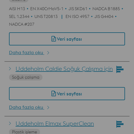
AISI H13
EN X40CrMoV5-1
JIS SKD61
NADCA B1885
SEL 1.2344
UNS T20813
EN ISO 4957
JIS G4404
NADCA #207
Veri sayfası
Daha fazla oku
Uddeholm Caldie Soğuk Çalışma için
Soğuk çalışma
Veri sayfası
Daha fazla oku
Uddeholm Elmax SuperClean
Plastik işleme