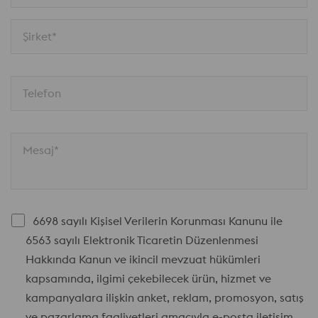
Şirket*
Telefon
Mesaj*
6698 sayılı Kişisel Verilerin Korunması Kanunu ile
6563 sayılı Elektronik Ticaretin Düzenlenmesi
Hakkında Kanun ve ikincil mevzuat hükümleri
kapsamında, ilgimi çekebilecek ürün, hizmet ve
kampanyalara ilişkin anket, reklam, promosyon, satış
ve pazarlama faaliyetleri amacıyla e-posta iletişim