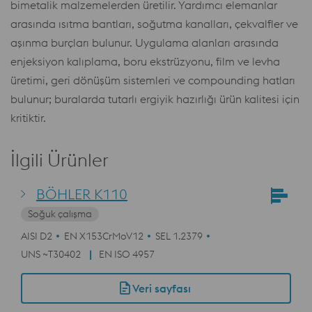
bimetalik malzemelerden üretilir. Yardımcı elemanlar
arasında ısıtma bantları, soğutma kanalları, çekvalfler ve
aşınma burçları bulunur. Uygulama alanları arasında
enjeksiyon kalıplama, boru ekstrüzyonu, film ve levha
üretimi, geri dönüşüm sistemleri ve compounding hatları
bulunur; buralarda tutarlı ergiyik hazırlığı ürün kalitesi için
kritiktir.
İlgili Ürünler
BÖHLER K110
Soğuk çalışma
AISI D2
EN X153CrMoV12
SEL 1.2379
UNS ~T30402
EN ISO 4957
Veri sayfası