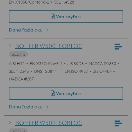
EN X105CrCoMo18-2
SEL 1.4528
Veri sayfası
Daha fazla oku
BÖHLER W300 ISOBLOC
Sıcak iş
AISI H11
EN X37CrMoV5-1
JIS SKD6
NADCA D1830
SEL 1.2343
UNS T20811
EN ISO 4957
JIS G4404
NADCA #207
Veri sayfası
Daha fazla oku
BÖHLER W302 ISOBLOC
Sıcak iş