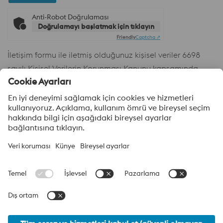
Anti-Robot Doğrulaması
Doğrulamayı başlatmak için tıklayın
Friendly
Captcha ⇗
İletişim formu ile iletmiş olduğunuz kişisel veriler 6698
sayılı Kişisel Verilerin Korunması Kanunu kapsamında
Şirketimiz voestalpine High Performance Metal A.Ş.
tarafından işlenmektedir. Aydınlatma
Metnine
buradan
ulaşabilirsiniz.
voestalpine High Performance Metal A.Ş.
voestalpine High Performance Metal A.Ş., voestalpine High
Performance Metals Division Grubu’nun Türkiye’deki satış
firmasıdır. Bölümümüz, teknolojik açıdan zorlu ürün segmentlerine
odaklanır ve takım çeliği, özel çelikler için global pazar lideri
konumundadır.