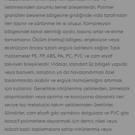
iletilmesinden sorumlu temel bileşenlerdir. Polimer
granülleri besleme bölgesine girdiğinde vida tarafından
ileri taşınır ve sürtünme ile ısı oluşur. Kompresyon
bölgesinde kanal derinliği azalır, basınç artar ve erime
tamamlanır. Ölçüm (metraj) bölgesi, enjeksiyon veya
ekstrüzyon öncesi tutarlı ergiyik kalitesini sağlar. Tipik
malzemeler PE, PP, ABS, PA, PC, PVC ve cam elyaf
takviyeli bileşiklerdir. Vidalar, standart üç bölgeli yapıda
veya bariyerli, karıştırıcı ya da havalandırmalı özel
tasarımlarda olabilir ve ergiyik homojenliğini artırmak
için kullanılır. Genellikle nitrürlenmiş çeliklerden, bimetalik
alaşımlardan veya aşınma ve korozyona dayanıklı ileri
seviye toz metalurjisi takım çeliklerinden üretilirler.
Silindirler, cam elyafı gibi aşındırıcı dolgulara ve PVC gibi
korozif polimerlere dayanmak için demir, nikel veya
kobalt bazlı kaplamalara sahip nitrürlenmiş veya