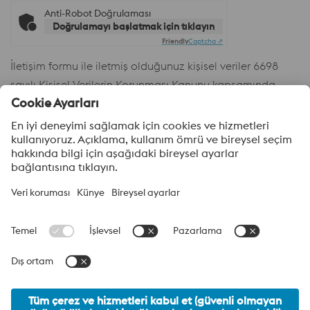
Anti-Robot Doğrulaması
Doğrulamayı başlatmak için tıklayın
Friendly
Captcha ⇗
İletişim formu ile iletmiş olduğunuz kişisel veriler 6698
sayılı Kişisel Verilerin Korunması Kanunu kapsamında
Şirketimiz voestalpine High Performance Metal A.Ş.
tarafından işlenmektedir. Aydınlatma
Metnine
buradan
ulaşabilirsiniz.
voestalpine High Performance Metal A.Ş.
voestalpine High Performance Metal A.Ş., voestalpine High
Performance Metals Division Grubu’nun Türkiye’deki satış
firmasıdır. Bölümümüz, teknolojik açıdan zorlu ürün segmentlerine
odaklanır ve takım çeliği, özel çelikler için global pazar lideri
konumundadır.