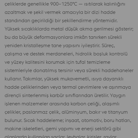
çeliklerde genellikle 900–1250°C — ısıtılarak kalınlığını
azaltmak ve şekil vermek amacıyla bir dizi hadde
standından geçirildiği bir şekillendirme yöntemidir.
Yüksek sıcaklıklarda metal düşük akma gerilmesi gösterir;
bu da büyük deformasyonlara imkân tanırken sürekli
yeniden kristalleşme tane yapısını iyileştirir. Süreç,
çalışma ve destek merdaneleri, hidrolik boşluk kontrolü
ve yüzey kalitesini korumak için tufal temizleme
sistemleriyle donatılmış tersinir veya sürekli haddehaneler
kullanır. Takımlar, yüksek mukavemetli, ısıya dayanıklı
hadde çeliklerinden veya termal çevrimlere ve aşınmaya
dirençli sinterlenmiş karbür sınıflarından üretilir. Yaygın
işlenen malzemeler arasında karbon çeliği, alaşımlı
çelikler, paslanmaz çelik, alüminyum, bakır ve titanyum
bulunur. Sıcak haddeleme; inşaat, otomotiv, boru hatları,
makine iskeletleri, gemi yapımı ve enerji sektörü gibi
alanlarda kullanılan saclar, levhalar, kirişler, raylar,