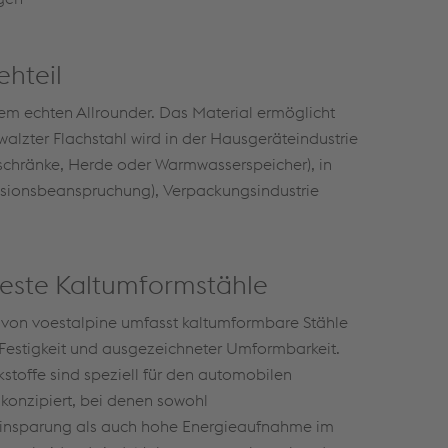
ehteil
m echten Allrounder. Das Material ermöglicht
alzter Flachstahl wird in der Hausgeräteindustrie
schränke, Herde oder Warmwasserspeicher), in
rrosionsbeanspruchung), Verpackungsindustrie
este Kaltumformstähle
s von voestalpine umfasst kaltumformbare Stähle
 Festigkeit und ausgezeichneter Umformbarkeit.
stoffe sind speziell für den automobilen
konzipiert, bei denen sowohl
insparung als auch hohe Energieaufnahme im