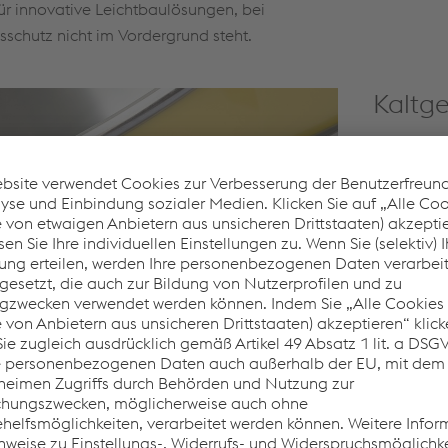
ür innovative Leichtbaulösungen, bei
schutz nicht im Vordergrund steht.
Kaltge
Kaltgewalz
eine homo
Umformeige
Emaillieru
dekorativ
Typische 
Sanitärpr
Oberfläche
mehr 