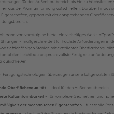
rderungen für den Außenhautbereich bis hin zu höchstfesten G
tählen aus der Warmumformung aufschließen. Darüber hinaus 
 Eigenschaften, gepaart mit der entsprechenden Oberflächenau
ndungsbereich.
ahlband von voestalpine bietet ein vielseitiges Werkstoffportf
ührungen – maßgeschneidert für höchste Anforderungen in der
von tiefziehfähigen Stählen mit exzellenter Oberflächenqualitä
utomobilen Leichtbau anspruchsvollste Festigkeitsanforderunge
aufschließen.
 Fertigungstechnologien überzeugen unsere kaltgewalzten St
nde Oberflächenqualität
– ideal für den Außenhautbereich
nete Kaltumformbarkeit
– für komplexe Geometrien und hohe 
mäßigkeit der mechanischen Eigenschaften
– für stabile Pro
ntoleranzen
– durch präzise Steuerung in hochmodernen Anl