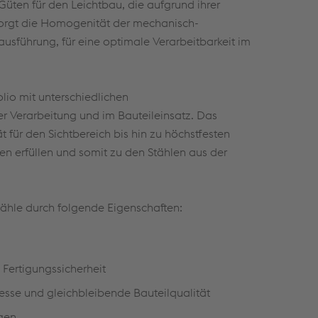
üten für den Leichtbau, die aufgrund ihrer
sorgt die Homogenität der mechanisch-
sführung, für eine optimale Verarbeitbarkeit im
olio mit unterschiedlichen
 Verarbeitung und im Bauteileinsatz. Das
t für den Sichtbereich bis hin zu höchstfesten
n erfüllen und somit zu den Stählen aus der
ähle durch folgende Eigenschaften:
Fertigungssicherheit
zesse und gleichbleibende Bauteilqualität
agen