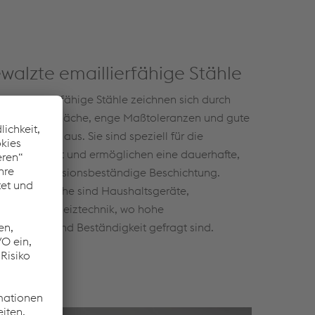
walzte emaillierfähige Stähle
te emaillierfähige Stähle zeichnen sich durch
gene Oberfläche, enge Maßtoleranzen und gute
nschaften aus. Sie sind speziell für die
ng entwickelt und ermöglichen eine dauerhafte,
e sowie korrosionsbeständige Beschichtung.
Einsatzbereiche sind Haushaltsgeräte,
odukte und Heiztechnik, wo hohe
nqualität und Beständigkeit gefragt sind.
Infos