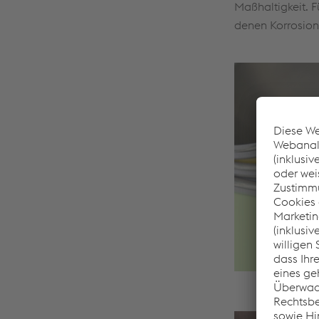
Maßhaltigkeit. F
denen Korrosions