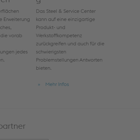
Das Steel & Service Center
rflächen
kann auf eine einzigartige
e Erweiterung
Produkt- und
ches,
Werkstoffkompetenz
die vorab
zurückgreifen und auch für die
schwierigsten
rungen jedes
Problemstellungen Antworten
n.
bieten.
Mehr Infos
partner