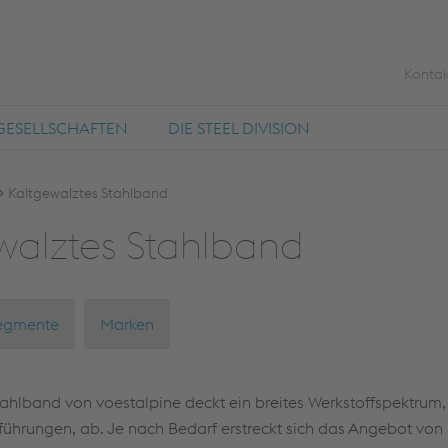
Kontak
GESELLSCHAFTEN
DIE STEEL DIVISION
Kaltgewalztes Stahlband
­walz­tes Stahl­band
egmente
Marken
ahlband von voestalpine deckt ein breites Werkstoffspektrum,
ührungen, ab. Je nach Bedarf erstreckt sich das Angebot vo