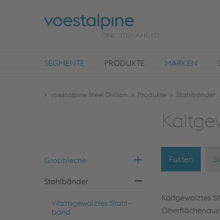
SEGMENTE
PRODUKTE
MARKEN
voestalpine Steel Divison
Produkte
Stahlbänder
Kalt­ge
Fakten
S
Grob­ble­che
Stahl­bän­der
Kaltgewalztes St
Warm­ge­walz­tes Stahl­
Oberflächenausf
band