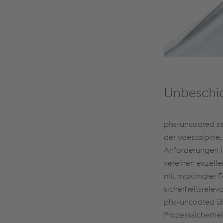
Unbeschi
phs-uncoated s
der voestalpine, 
Anforderungen i
vereinen exzell
mit maximaler Fe
sicherheitsrele
phs-uncoated üb
Prozesssicherhei