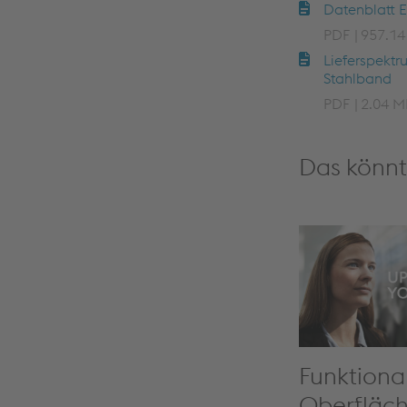
Datenblatt E
PDF
957.14
Lieferspektr
Stahlband
PDF
2.04 M
Das könnt
Funktiona
Oberfläc