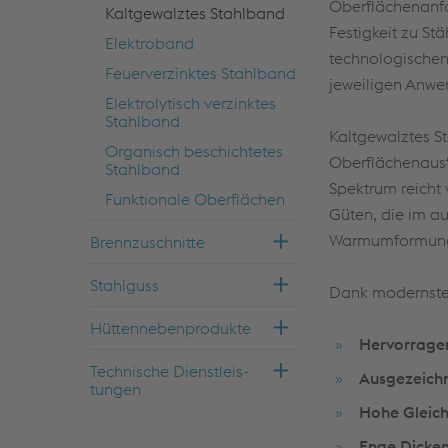
Oberflächenanfo
Kalt­ge­walz­tes Stahl­band
Festigkeit zu S
Elek­tro­band
technologischen
Feu­er­ver­zink­tes Stahl­band
jeweiligen Anwe
Elek­tro­ly­tisch ver­zink­tes
Stahl­band
Kaltgewalztes St
Or­ga­nisch be­schich­te­tes
Oberflächenausf
Stahl­band
Spektrum reicht 
Funk­tio­na­le Ober­flä­chen
Güten, die im a
Warmumformung 
Brenn­zu­schnit­te
Stahl­guss
Dank modernster
Hüt­ten­ne­ben­pro­duk­te
Hervorrage
Tech­ni­sche Dienst­leis­
Ausgezeich
tun­gen
Hohe Gleich
Enge Dicke