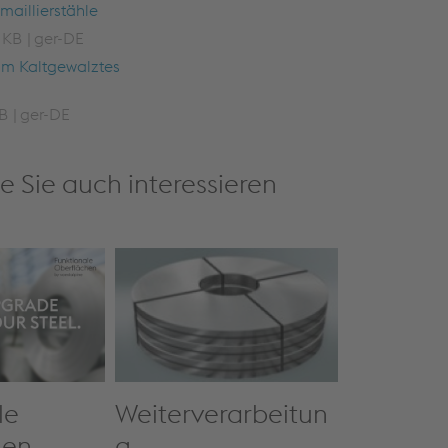
maillierstähle
 KB
ger-DE
um Kaltgewalztes
B
ger-DE
e Sie auch interessieren
Weiterverarbeitun
le
g
hen