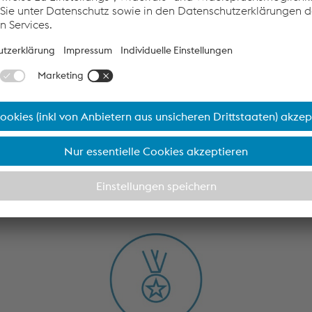
kte
 voestalpine bietet nicht nur hohe Langlebigkeit, sondern auc
e für anspruchsvolle Anwendungen ist.