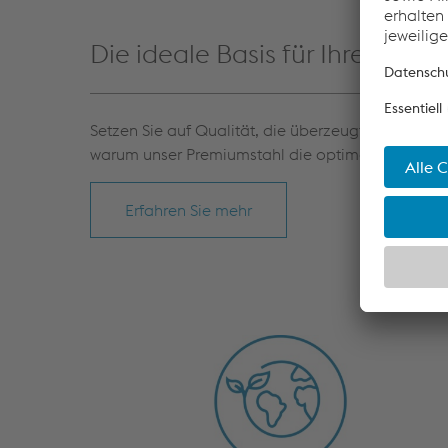
Die ideale Basis für Ihre Produ
Setzen Sie auf Qualität, die überzeugt: Stahl von
warum unser Premiumstahl die optimale Grundlag
Erfahren Sie mehr