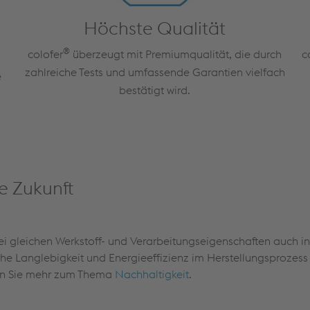
Höchste Qualität
®
colofer
überzeugt mit Premiumqualität, die durch
c
zahlreiche Tests und umfassende Garantien vielfach
e
bestätigt wird.
e Zukunft
ei gleichen Werkstoff- und Verarbeitungseigenschaften auch in
he Langlebigkeit und Energieeffizienz im Herstellungsprozes
hren Sie mehr zum Thema
Nachhaltigkeit
.