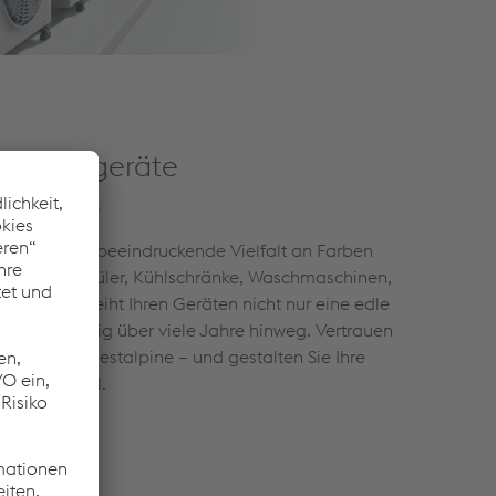
r Hausgeräte
it, und eine beeindruckende Vielfalt an Farben
 Geschirrspüler, Kühlschränke, Waschmaschinen,
®
colofer
verleiht Ihren Geräten nicht nur eine edle
uch zuverlässig über viele Jahre hinweg. Vertrauen
ität von voestalpine – und gestalten Sie Ihre
 und stilvoll.