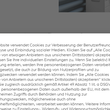
®
colofer
HOME fü
Herausragende Kratzfestigke
und Designs: Unabhängig ob
Backöfen und vieles mehr – 
Optik, sondern schützt sie a
Sie auf bewährte Premiumqual
Hausgeräte individuell, robust
Erfahren Sie mehr