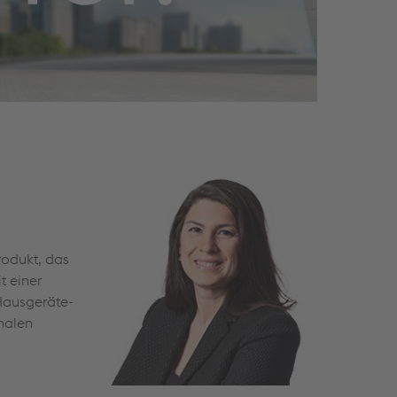
rodukt, das
t einer
 Hausgeräte-
nalen