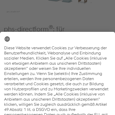
®
phs-directform
: für
pressgehärtete Bauteile im
direkten Prozess
®
phs-directform
ist der Pionier für verzinkte, im direkten
Prozess pressgehärtete Bauteile. Dieses innovative
Verfahren kombiniert den direkten Warmumformprozess
mit effektivem Korrosionsschutz und setzt neue Maßstäbe
in der Fertigungstechnologie.
®
Datenblatt phs-directform