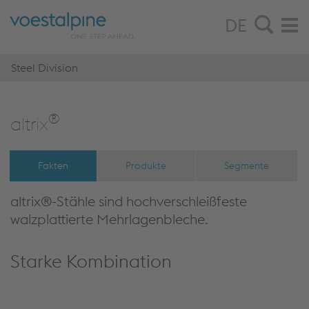
DE
Steel Division
®
altrix
Fakten
Produkte
Segmente
altrix®-Stähle sind hochverschleißfeste
walzplattierte Mehrlagenbleche.
Starke Kombination