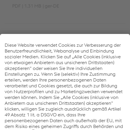
PDF
1.31 MB
ger-DE
Ansprechpartner
Vereinigte Staaten