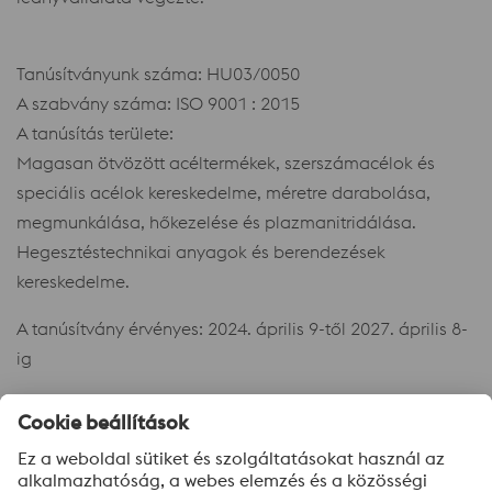
Tanúsítványunk száma: HU03/0050
A szabvány száma: ISO 9001 : 2015
A tanúsítás területe:
Magasan ötvözött acéltermékek, szerszámacélok és
speciális acélok kereskedelme, méretre darabolása,
megmunkálása, hőkezelése és plazmanitridálása.
Hegesztéstechnikai anyagok és berendezések
kereskedelme.
A tanúsítvány érvényes: 2024. április 9-től 2027. április 8-
ig
Dokumentumok