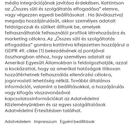
Áruk és szolgáltatások beszerzésére vonatkozó ÁSZF
PDF | 399 KB
Általános Szállítási Feltételek
PDF | 399 KB
Etikai kódex a voestalpine üzleti partnerei számára
PDF | 177 KB
Code of Conduct for voestalpine Business Partners
PDF | 67 KB
ISO 9001:2015
PDF | 544 KB
General Terms and Conditions of Delivery
PDF | 83 KB
General Terms and Conditions relating to the
procurement of goods and services
PDF | 274 KB
Minőségpolitika
PDF | 527 KB
Minimum IT Security Standards for External Partners
v1.1
PDF | 110 KB