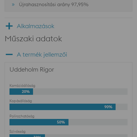
Újrahasznosítási arány 97,95%
Alkalmazások
Műszaki adatok
A termék jellemzői
Uddeholm Rigor
Korrózióállóság
20%
Kopásállóság
90%
Polírozhatóság
50%
Szívósság