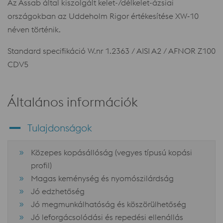
Az Assab által kiszolgált kelet-/délkelet-ázsiai
országokban az Uddeholm Rigor értékesítése XW‑10
néven történik.
Standard specifikáció W.nr 1.2363 / AISI A2 / AFNOR Z100
CDV5
Általános információk
Tulajdonságok
Közepes kopásállóság (vegyes típusú kopási
profil)
Magas keménység és nyomószilárdság
Jó edzhetőség
Jó megmunkálhatóság és köszörülhetőség
Jó leforgácsolódási és repedési ellenállás