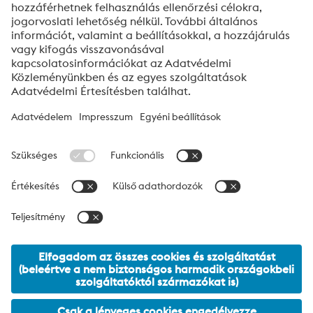
Küld
Robotellenes ellenőrzés
Kattintson az ellenőrzés megkezdéséhez
Friendly
Captcha ⇗
A voestalpine High Performance Metals Hungary Kft.
magyarországi leányvállalata a voestalpine csoport High
Performance Metals ágazatának. Fő tevékenységünk a
magasan ötvözött szerszámacélok, nemesacélok,
hegesztőanyagok értékesítése. Válassza az Ön igényeinek
megfelelő értéknövelt szolgáltatásainkat megmunkálás,
hőkezelés és bevonatolás területein.
voestalpine Group Navigation
© 2026 voestalpine High Performance Metals Hungary Kft.