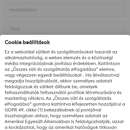
Mobiltelefon
Utca
Irányítószám
Város/Helység*
Üzenet*
Feliratkozom a hírlevélre.