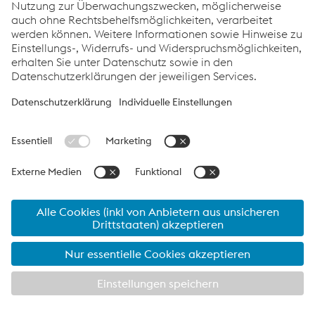
Weltmeisterliche Stahlkonstruktion
„voestalpine skygate“ für die FIS
Alpine Ski WM Schladming 2013
voestalpine skygate ist das neue Wahrzeichen von
Schladming und damit auch der FIS Alpine Ski WM 2013
in Schladming. Insgesamt wurden 130 Tonnen Stahl für
den 35 Meter hohen Bogen verarbeitet. Die Konstruktion
ist damit auch ein eindrucksvolles Beispiel für die
Möglichkeiten des Werkstoffs Stahl. 45.000 LEDs sorgen
für eine spektakuläre Lichtinstallation.
Kontakt