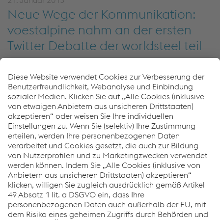
21. Januar 2013
Neue Wege der Kommunikation:
voestalpine nahm an der ersten
Twitter Debatte der worldsteel teil
Zur Veröffentlichung der Publikation „White Book of Steel“
veranstaltete der Verband der Stahlindustrie „worldsteel“
zum ersten Mal eine so genannte Twitter Debatte. Mit
dabei waren auch voestalpine-CEO Wolfgang Eder und
Forschungschef Peter Schwab.
9. Januar 2013