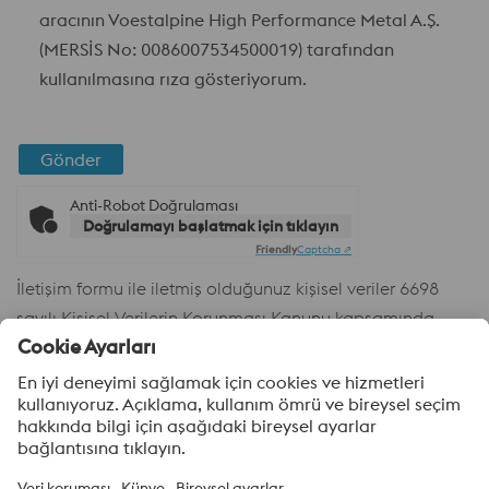
aracının Voestalpine High Performance Metal A.Ş.
(MERSİS No: 0086007534500019) tarafından
kullanılmasına rıza gösteriyorum.
Gönder
Anti-Robot Doğrulaması
Doğrulamayı başlatmak için tıklayın
Friendly
Captcha ⇗
İletişim formu ile iletmiş olduğunuz kişisel veriler 6698
sayılı Kişisel Verilerin Korunması Kanunu kapsamında
Şirketimiz voestalpine High Performance Metal A.Ş.
tarafından işlenmektedir. Aydınlatma
Metnine
buradan
ulaşabilirsiniz.