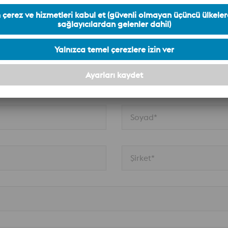
işime geçin
Soyad*
Şirket*