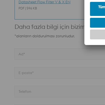
Datasheet Flow Filter V & X EN
PDF | 596 KB
Daha fazla bilgi için bizimle ilet
*alanların doldurulması zorunludur.
Ad*
E-posta*
Telefon