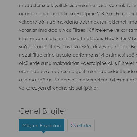
maddeler sıcak yolluk sistemlerine zarar vererek kesin
artmasına yol açabilir. voestalpine V X Akış Filtreler
yekpare ağ filtre meydana getirmek için eklemeli imal
yararlanılmaktadır. Akış Filtresi X filtreleme ve karıştı
masterbatch tüketimini azaltmaktadır. Flow Filter V b
sağlar (tarak filtreye kıyasla %65 düzeyine kadar). Bu
nozul filtrelerine kıyasla performans iyileştirmesi s
ölçülerde sunulmaktadırlar. voestalpine Akış Filtrelerin
oranında azalma, kesme gerilimlerinde ciddi ölçüde
azalma sağlar. Birinci sınıf malzemelerin bileşimind
ve korozyon direncine de sahiptirler.
Genel Bilgiler
Müşteri Faydaları
Özellikler