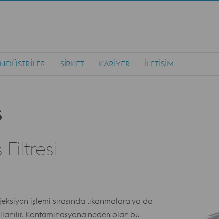
NDÜSTRILER
ŞIRKET
KARIYER
İLETIŞIM
Filtresi
jeksiyon işlemi sırasında tıkanmalara ya da
 kullanılır. Kontaminasyona neden olan bu