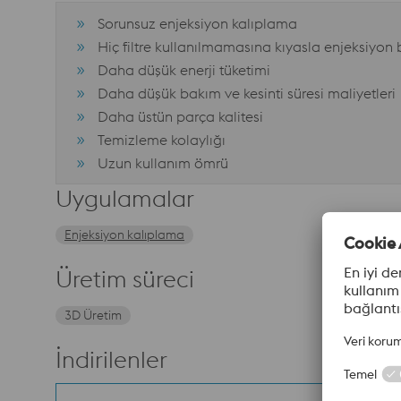
Sorunsuz enjeksiyon kalıplama
Hiç filtre kullanılmamasına kıyasla enjeksiyon
Daha düşük enerji tüketimi
Daha düşük bakım ve kesinti süresi maliyetleri
Daha üstün parça kalitesi
Temizleme kolaylığı
Uzun kullanım ömrü
Uygulamalar
Enjeksiyon kalıplama
Üretim süreci
3D Üretim
İndirilenler