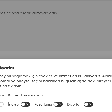
 basıncında asgari düzeyde artış