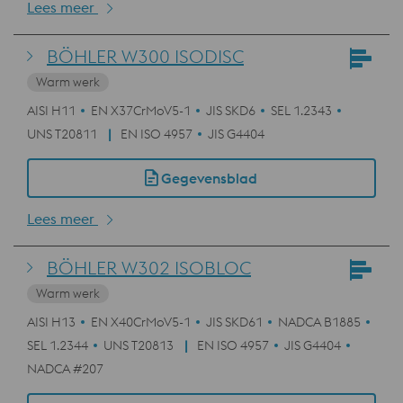
Lees meer
BÖHLER W300 ISODISC
Warm werk
AISI H11
EN X37CrMoV5-1
JIS SKD6
SEL 1.2343
UNS T20811
EN ISO 4957
JIS G4404
Gegevensblad
Lees meer
BÖHLER W302 ISOBLOC
Warm werk
AISI H13
EN X40CrMoV5-1
JIS SKD61
NADCA B1885
SEL 1.2344
UNS T20813
EN ISO 4957
JIS G4404
NADCA #207