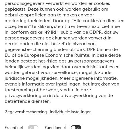
Om informatie over onze producten en diensten te
ontvangen, op de hoogte te blijven van onze
evenementen en nog veel meer, accepteert u uw
abonnement op de Uddeholm-nieuwsbrief.
Verzenden
Anti-robotverificatie
Klik om te starten
Friendly
Captcha ⇗
Over voestalpine High Performance Metals Benelux
voestalpine High Performance Metals B.V. is de
verkooporganisatie voor Nederland, België en Luxemburg van