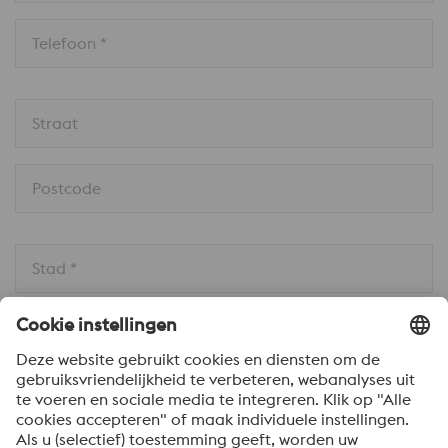
Telefoon *
Straat
Postcode
Stad *
Land * 
Bericht *