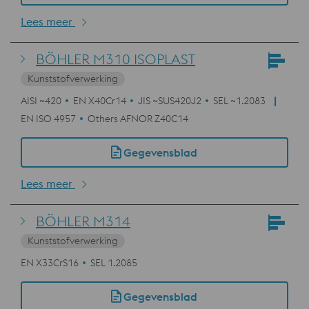
Lees meer
BÖHLER M310 ISOPLAST
Kunststofverwerking
AISI ~420
EN X40Cr14
JIS ~SUS420J2
SEL ~1.2083
EN ISO 4957
Others AFNOR Z40C14
Gegevensblad
Lees meer
BÖHLER M314
Kunststofverwerking
EN X33CrS16
SEL 1.2085
Gegevensblad