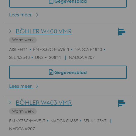
Gegevensblad
Lees meer
BÖHLER W400 VMR
Warm werk
AISI ~H11
EN ~X37CrMoV5-1
NADCA E1810
SEL 1.2340
UNS ~T20811
NADCA #207
Gegevensblad
Lees meer
BÖHLER W403 VMR
Warm werk
EN ~X38CrMoV5-3
NADCA C1885
SEL ~1.2367
NADCA #207