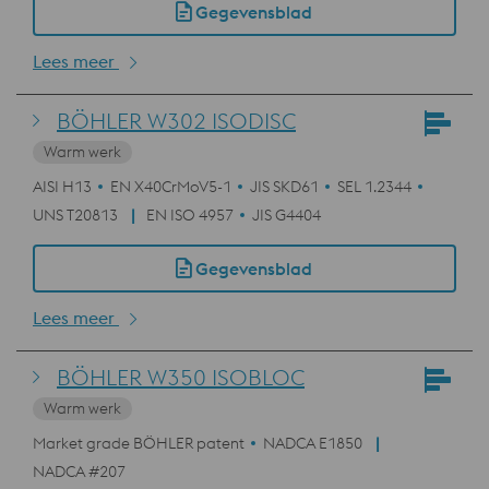
Gegevensblad
Lees meer
BÖHLER W302 ISODISC
Warm werk
AISI H13
EN X40CrMoV5-1
JIS SKD61
SEL 1.2344
UNS T20813
EN ISO 4957
JIS G4404
Gegevensblad
Lees meer
BÖHLER W350 ISOBLOC
Warm werk
Market grade BÖHLER patent
NADCA E1850
NADCA #207