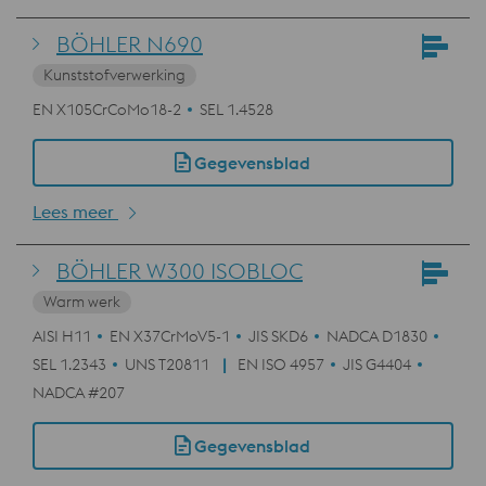
BÖHLER N690
Kunststofverwerking
EN X105CrCoMo18-2
SEL 1.4528
Gegevensblad
Lees meer
BÖHLER W300 ISOBLOC
Warm werk
AISI H11
EN X37CrMoV5-1
JIS SKD6
NADCA D1830
SEL 1.2343
UNS T20811
EN ISO 4957
JIS G4404
NADCA #207
Gegevensblad