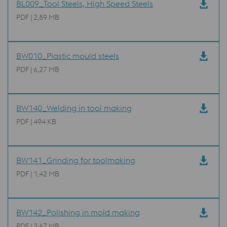
BL009_Tool Steels, High Speed Steels
PDF | 2,89 MB
BW010_Plastic mould steels
PDF | 6,27 MB
BW140_Welding in tool making
PDF | 494 KB
BW141_Grinding for toolmaking
PDF | 1,42 MB
BW142_Polishing in mold making
PDF | 2,67 MB