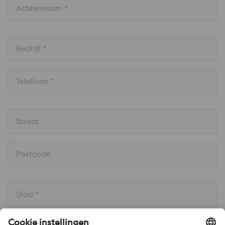
Achternaam *
Bedrijf *
Telefoon *
Straat
Postcode
Stad *