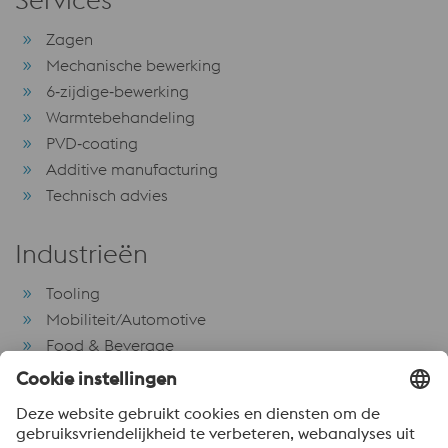
Zagen
Mechanische bewerking
6‑zijdige‑bewerking
Warmtebehandeling
PVD‑coating
Additive manufacturing
Technisch advies
Industrieën
Tooling
Mobiliteit/Automotive
Food & Beverage
MedTech
Machinebouw
Mijnbouw