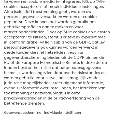
Horloge & Luxury
Onze merken
BÖHLER
Uddeholm
eifeler
Neem contact met ons op voor
meer informatie
Contact
Over voestalpine High Performance Metals Benelux