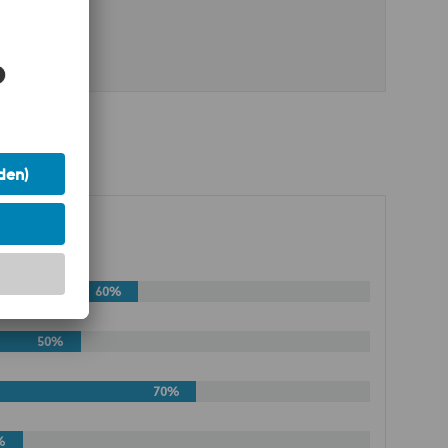
2
60%
50%
70%
%