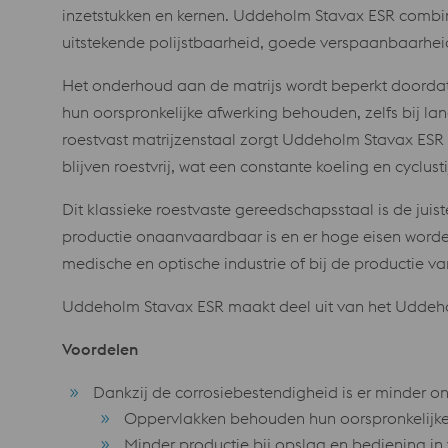
inzetstukken en kernen. Uddeholm Stavax ESR combine
uitstekende polijstbaarheid, goede verspaanbaarheid
Het onderhoud aan de matrijs wordt beperkt doordat 
hun oorspronkelijke afwerking behouden, zelfs bij lang
roestvast matrijzenstaal zorgt Uddeholm Stavax ESR 
blijven roestvrij, wat een constante koeling en cyclust
Dit klassieke roestvaste gereedschapsstaal is de jui
productie onaanvaardbaar is en er hoge eisen worde
medische en optische industrie of bij de productie 
Uddeholm Stavax ESR maakt deel uit van het Uddeho
Voordelen
Dankzij de corrosiebestendigheid is er minder 
Oppervlakken behouden hun oorspronkelijke
Minder productie bij opslag en bediening i