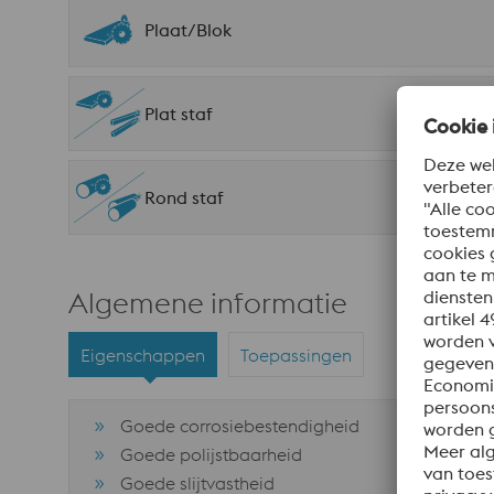
Plaat/Blok
Plat staf
Rond staf
Algemene informatie
Eigenschappen
Toepassingen
Goede corrosiebestendigheid
Goede polijstbaarheid
Goede slijtvastheid