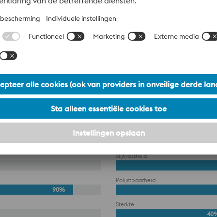
Referentie staal AISI D
Corrosiebestendigheid
70%
Slijtvastheid
Polijstbaarheid
90%
Sterkte
40