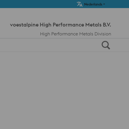
Meta Navi
Nederlands
voestalpine High Performance Metals B.V.
High Performance Metals Division