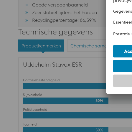
Goede verspaanbaarheid
Zeer stabiel tijdens het harden
Recyclingpercentage: 86,59%
Technische gegevens
Productkenmerken
Chemische samenstelling
Uddeholm Stavax ESR
Corrosiebestendigheid
Slijtvastheid
50%
Polijstbaarheid
Taaiheid
50%