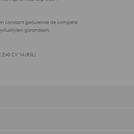
jven constant gedurende de complete
yclustijden garandeert.
R Z40 CV 14 (RSL)