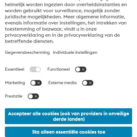
Verzenden
Anti-robotverificatie
Klik om te starten
Friendly
Captcha ⇗
Over voestalpine High Performance Metals Benelux
voestalpine High Performance Metals B.V. is de
verkooporganisatie voor Nederland, België en Luxemburg van
de High Performance Metals Division van de voestalpine Groep.
De divisie richt zich op technologisch veeleisende
productsegmenten en is wereldwijd marktleider in
gereedschapsstaal en andere speciale staalsoorten.
voestalpine Group Navigation
© 2026 voestalpine High Performance Metals B.V.
Data protection
Verkoopvoorwaarden