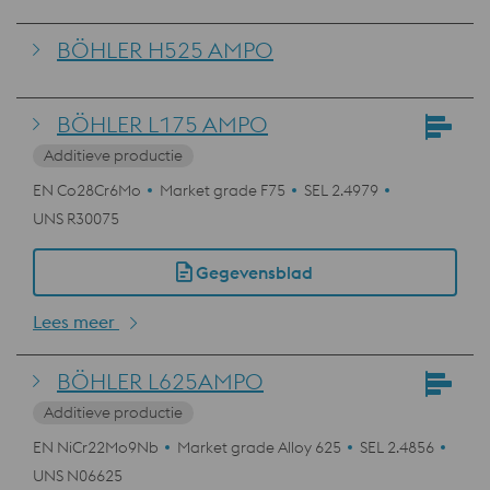
BÖHLER H525 AMPO
BÖHLER L175 AMPO
Additieve productie
EN Co28Cr6Mo
Market grade F75
SEL 2.4979
UNS R30075
Gegevensblad
Lees meer
BÖHLER L625AMPO
Additieve productie
EN NiCr22Mo9Nb
Market grade Alloy 625
SEL 2.4856
UNS N06625