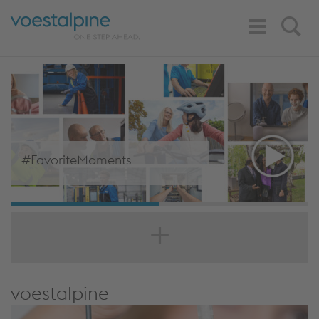
Toggle
Search
Navigation
#FavoriteMoments
voestalpine