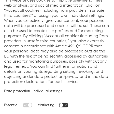
greentec steel
Met onze activiteiten rond greentec steel leveren we een
belangrijke langetermijnbijdrage aan het behalen van de
klimaatdoelstellingen. Als eerste stap in de richting van
duurzame staalproductie zijn we van plan om onze CO₂-
uitstoot vanaf 2027 met 30% te verminderen.
Naar de greentec steel microsite (in het Engels)
Links
Locations
Products
Contact Form
Information for Suppliers
Accessibility Statement
Data protection/privacy
Cookie settings
Language