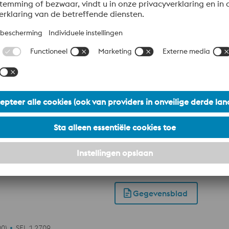
tisch staal wat gehard wordt door precipitatie uitscheiding. 
D printbaar zonder voorverwarming en het hardt uit tot HRC 
Gegevensblad
 van W360 ISOBLOC. Met zijn chemische samenstelling hoort 
n hardheid van 57 HRC halen met behoud van goede taaiheid. 
 Toepassingen: 3D geprinte onderdelen voorzien van koelkanalen
 door middel van laser cladding.
Gegevensblad
0)
SEL 1.2709