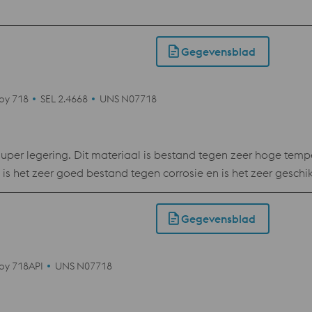
Gegevensblad
loy 718
SEL 2.4668
UNS N07718
ng. Dit materiaal is bestand tegen zeer hoge temperaturen en heeft zow
 is het zeer goed bestand tegen corrosie en is het zeer geschik
neel gemaakte delen als bij onderdelen die door middel van 
Gegevensblad
loy 718API
UNS N07718