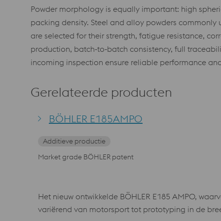
Powder morphology is equally important: high spherici
packing density. Steel and alloy powders commonly use
are selected for their strength, fatigue resistance, co
production, batch‑to‑batch consistency, full traceab
incoming inspection ensure reliable performance an
Gerelateerde producten
BÖHLER E185AMPO
Additieve productie
Market grade BÖHLER patent
Het nieuw ontwikkelde BÖHLER E185 AMPO, waarvoor
variërend van motorsport tot prototyping in de br