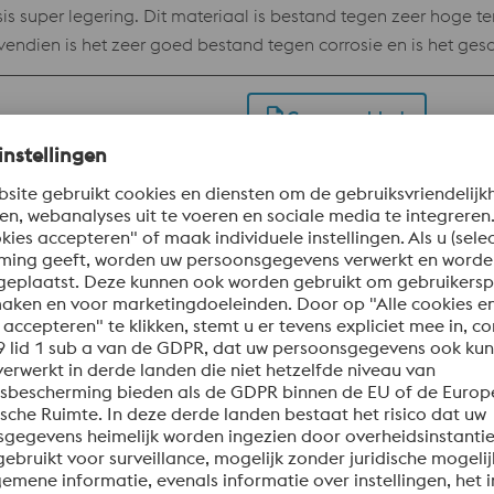
 super legering. Dit materiaal is bestand tegen zeer hoge t
ovendien is het zeer goed bestand tegen corrosie en is het gesc
conventioneel gemaakte delen als bij onderdelen die door mi
Gegevensblad
ing staalsoort, die de mechanische eigenschappen van 1.27
fijn polijstbaar zodat het de ideale keuze is voor insert moul
ardheid en corrosiebestendigheid wordt gevraagd.
Gegevensblad
42
UNS S17400