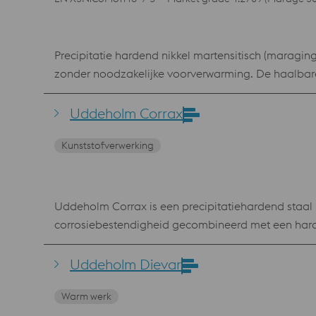
Precipitatie hardend nikkel martensitisch (maraging
zonder noodzakelijke voorverwarming. De haalbar
zijn vereist, zoals Metal Injection Moulding toepas
Uddeholm Corrax
Kunststofverwerking
Uddeholm Corrax is een precipitatiehardend staal 
corrosiebestendigheid gecombineerd met een har
liggende keuze voor langlopende series van agres
via additive manufacturing. Daarom is het ook besc
Uddeholm Dievar
goede corrosiebestendigheid Flexibele hardheid 
Warm werk