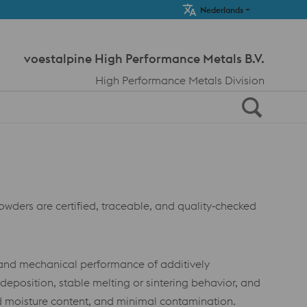
Meta Navi
Nederlands
voestalpine High Performance Metals B.V.
High Performance Metals Division
powders are certified, traceable, and quality‑checked
y, and mechanical performance of additively
position, stable melting or sintering behavior, and
nd moisture content, and minimal contamination.