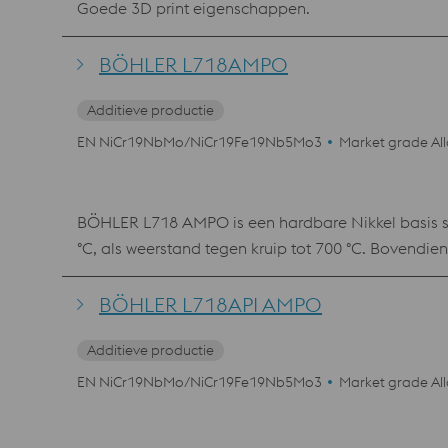
Goede 3D print eigenschappen.
BÖHLER L718AMPO
Additieve productie
EN NiCr19NbMo/NiCr19Fe19Nb5Mo3
Market grade Al
BÖHLER L718 AMPO is een hardbare Nikkel basis super legeri
°C, als weerstand tegen kruip tot 700 °C. Bovendien
eigenschappen worden verwacht zowel bij conventio
BÖHLER L718API AMPO
Additieve productie
EN NiCr19NbMo/NiCr19Fe19Nb5Mo3
Market grade Al