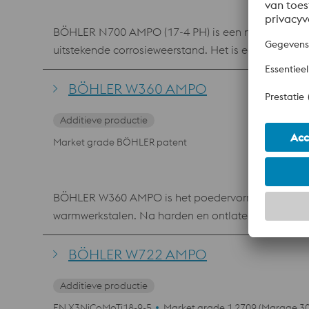
BÖHLER N700 AMPO (17-4 PH) is een nikkel martensi
uitstekende corrosieweerstand. Het is eenvoudig 3
BÖHLER W360 AMPO
Additieve productie
Market grade BÖHLER patent
BÖHLER W360 AMPO is het poedervormig equivalent
warmwerkstalen. Na harden en ontlaten kan het ee
hittebestendigheid en taaiheid zijn karakteristiek.
bestendige lagen en reparatie werk voor matrijzen
BÖHLER W722 AMPO
Additieve productie
EN X3NiCoMoTi18-9-5
Market grade 1.2709 (Marage 30