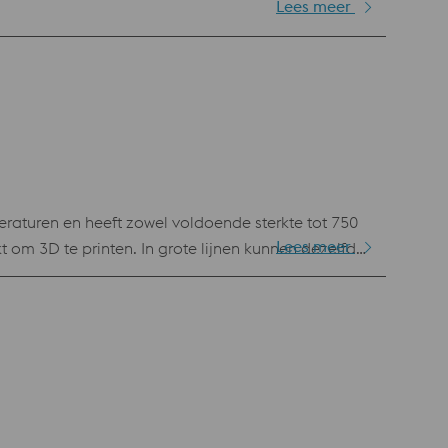
Lees meer
el voldoende sterkte tot 750
Lees meer
t om 3D te printen. In grote lijnen kunnen dezelfde
dit poeder zijn geprint.