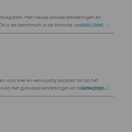
edrukgieten. Met nieuwe procesverbeteringen en
Lees meer
 Dit is de benchmark in de branche voor
dschap en een minieme kans op barsten garanderen.
 toepassingen, zoals smeden, extruderen en
owder Bed Fusion (LPBF) en Laser Metal
AISI H13 / AFNOR Z35 CDV 5.3
 voor snel en eenvoudig polijsten tot op het
Lees meer
gevuld met glasvezelversterkingen en toevoegingen