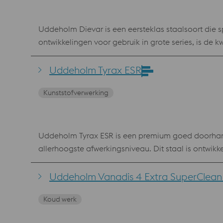
Uddeholm Dievar is een eersteklas staalsoort die 
ontwikkelingen voor gebruik in grote series, is de 
hoogwaardig staal, dankzij de superieure hardheid
Dit staal is niet alleen geschikt voor spuitgieten
Uddeholm Tyrax ESR
hotstamping. Uddeholm Dievar is ook beschikbaar 
Kunststofverwerking
Deposition (LMD). Voordelen Uddeholm Dievar is zeer goed bestand tegen warmtescheuren en beschikt over ongeëvenaarde eigenschappen op het gebied van
Uddeholm Tyrax ESR is een premium goed doorharde
allerhoogste afwerkingsniveau. Dit staal is ontwi
als brandvertragers. Voordelen goede vormvastheid bij warmtebehandeling en tijdens gebruik homogene microstructuur en fijne korrelgrootte goede
doorhardbaarheid Uddeholm Tyrax is ook beschikbaar voor Additive Manufacturing, poeder voor verwerking Laser Powder Bed Fusion (LPBF) en Laser Metal
Uddeholm Vanadis 4 Extra SuperClean
Deposition (LMD).
Koud werk