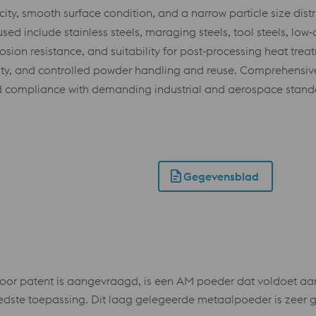
ty, smooth surface condition, and a narrow particle size distr
d include stainless steels, maraging steels, tool steels, low‑a
rrosion resistance, and suitability for post‑processing heat tre
ility, and controlled powder handling and reuse. Comprehensiv
d compliance with demanding industrial and aerospace stand
Gegevensblad
 patent is aangevraagd, is een AM poeder dat voldoet aan d
eedste toepassing. Dit laag gelegeerde metaalpoeder is zeer g