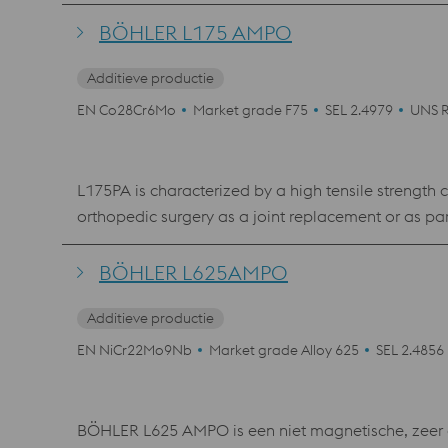
voor oppervlaktebehandelingen (bv. case hardening 
uitstekende combinatie van sterkte en taaiheid.
BÖHLER L175 AMPO
Additieve productie
EN Co28Cr6Mo
Market grade F75
SEL 2.4979
UNS 
L175PA is characterized by a high tensile strength c
orthopedic surgery as a joint replacement or as part of various implants, as wel
Hardness
BÖHLER L625AMPO
Additieve productie
EN NiCr22Mo9Nb
Market grade Alloy 625
SEL 2.4856
BÖHLER L625 AMPO is een niet magnetische, zeer co