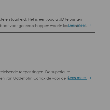
kte en taaiheid. Het is eenvoudig 3D te printen
Lees meer
asbaar voor gereedschappen waarin koelkanalen
eeleisende toepassingen. De superieure
Lees meer
ken van Uddeholm Corrax de voor de hand
ling is Uddeholm Corrax eenvoudig te verwerken
er Metal Deposition (LMD). Voordelen Zeer
 laag” na EDM