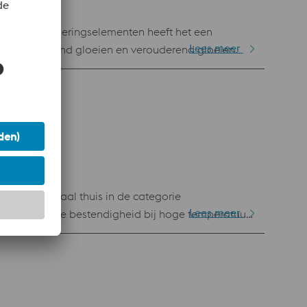
Door zijn legeringselementen heeft het een
Lees meer
40 na oplossend gloeien en verouderend gloeien.
het materiaal thuis in de categorie
Lees meer
Zijn slijtage bestendigheid bij hoge temperatuur,
 t.b.v. metal injection moulding, slijtage