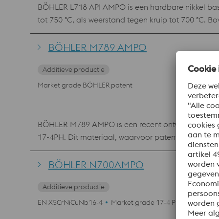
BÖHLER L718 API AMPO is een hardbare nikkel basis
tot 750 °C, als weerstand tegen kruip tot 700 °C. B
dezelfde eigenschappen worden verwacht zowel bij 
BÖHLER M789 AMPO
Additieve productie
Market grade BÖHLER patent
BÖHLER M789 AMPO is een recent ontwikkeld marag
17-4PH. Dit materiaal, waarvoor patent is aangevraagd, is eenvoudig 3D te printen zonder voorverwarming en bereikt een hardheid van 52 HRC met een simpele
warmtebehandeling. Bovendien is het materiaal zeer 
matrijzen, en in toepassingen waarbij een hoge h
BÖHLER N700AMPO
Additieve productie
EN X5CrNiCuNb16-4
Market grade 17-4 PH
SEL 1.45