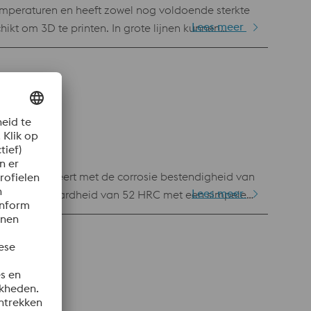
emperaturen en heeft zowel nog voldoende sterkte
Lees meer
hikt om 3D te printen. In grote lijnen kunnen
ddel van dit poeder zijn geprint.
09 combineert met de corrosie bestendigheid van
Lees meer
d delen voorzien van koelkanalen t.b.v. spuitgiet