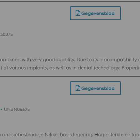
of nitreren). Dit poeder is speciaal ontwikkeld voor de eisen 
Gegevensblad
R30075
ombined with very good ductility. Due to its biocompatibility an
l as in dental technology. Properties > Corrosion resistance > high Elasticity > high
Gegevensblad
UNS N06625
rrosiebestendige Nikkel basis legering. Hoge sterkte en taa