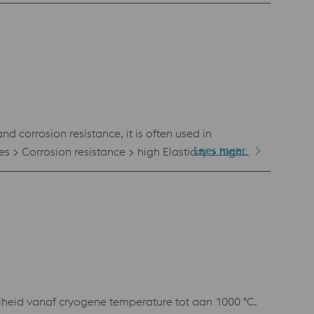
van de 3D-printing industrie en vertoont een
d corrosion resistance, it is often used in
Lees meer
iheid vanaf cryogene temperature tot aan 1000 °C.