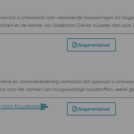
speciaal is ontwikkeld voor veeleisende toepassingen als hog
kwaliteit en de sterkte van Uddeholm Dievar nu beter dan ooit.
 en ductiliteit die een zeer lange levensduur voor het geree
, maar voldoet ook uitstekend als gereedschapsstaal in andere
Gegevensblad
voor Additive Manufacturing, poeder voor verwerking Laser P
warmvastheid boven AISI H13 en AISI H11. Perfect voor grote matrijzen Standaardspecificatie 
nd en corrosiebestendig vormstaal dat speciaal is ontworpen
kkeld voor het vormen van hoogwaardige kunststoffen, veelal 
 voor Koudwerk
Gegevensblad