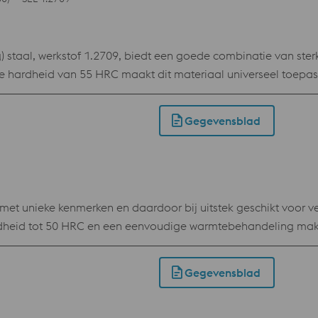
) staal, werkstof 1.2709, biedt een goede combinatie van ster
e hardheid van 55 HRC maakt dit materiaal universeel toep
singen.
Gegevensblad
met unieke kenmerken en daardoor bij uitstek geschikt voor v
dheid tot 50 HRC en een eenvoudige warmtebehandeling ma
sieve kunststoffen zoals pvc. Dankzij de chemische samenstel
hikbaar als poeder voor Laser Powder Bed Fusion (LPBF) en Las
Gegevensblad
van 34-50 HRC verkregen door veroudering Geen harde “witte