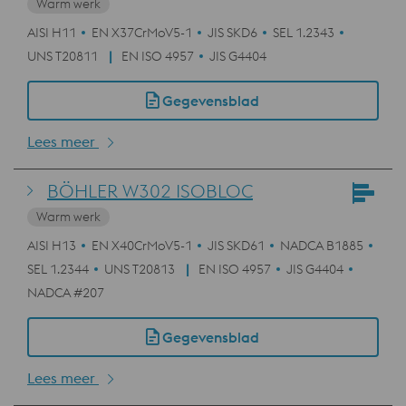
Warm werk
AISI H11
EN X37CrMoV5-1
JIS SKD6
SEL 1.2343
UNS T20811
EN ISO 4957
JIS G4404
Gegevensblad
Lees meer
BÖHLER W302 ISOBLOC
Warm werk
AISI H13
EN X40CrMoV5-1
JIS SKD61
NADCA B1885
SEL 1.2344
UNS T20813
EN ISO 4957
JIS G4404
NADCA #207
Gegevensblad
Lees meer