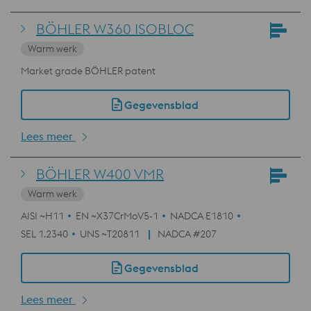
BÖHLER W360 ISOBLOC
Warm werk
Market grade BÖHLER patent
Gegevensblad
Lees meer
BÖHLER W400 VMR
Warm werk
AISI ~H11
EN ~X37CrMoV5-1
NADCA E1810
SEL 1.2340
UNS ~T20811
NADCA #207
Gegevensblad
Lees meer