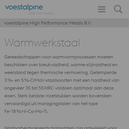
voestalpine High Performance Metals B.V.
Warmwerkstaal
Gereedschappen voor warmvormprocessen moeten
beschikken over breukvastheid, warme‑slijtvastheid en
weerstand tegen thermische vermoeiing. Getemperde
3 %‑ en 5 %‑CrMoV‑staalsoorten met een hardheid van
ongeveer 35 tot 55 HRC voldoen optimaal aan deze
eisen. Sterk belaste inzetstukken worden bovendien
vervaardigd uit maragingstalen van het type
Fe‑18 % Ni‑Co‑Mo‑Ti.
Warmarbeidsgereedschapsstalen zijn ontwikkeld voor