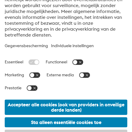
Anti-robotverificatie
Klik om te starten
Friendly
Captcha ⇗
Over voestalpine High Performance Metals Benelux
voestalpine High Performance Metals B.V. is de
verkooporganisatie voor Nederland, België en Luxemburg van
de High Performance Metals Division van de voestalpine Groep.
De divisie richt zich op technologisch veeleisende
productsegmenten en is wereldwijd marktleider in
gereedschapsstaal en andere speciale staalsoorten.
voestalpine Group Navigation
© 2026 voestalpine High Performance Metals B.V.
Data protection
Verkoopvoorwaarden