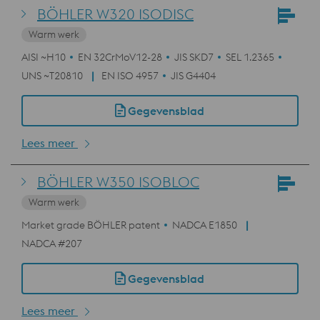
BÖHLER W320 ISODISC
Warm werk
AISI ~H10
EN 32CrMoV12-28
JIS SKD7
SEL 1.2365
UNS ~T20810
EN ISO 4957
JIS G4404
Gegevensblad
Lees meer
BÖHLER W350 ISOBLOC
Warm werk
Market grade BÖHLER patent
NADCA E1850
NADCA #207
Gegevensblad
Lees meer