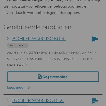
als maatstaf voor efficiëntie, betrouwbaarheid en
levensduur in warmarbeidsgereedschappen.
Gerelateerde producten
BÖHLER W300 ISOBLOC
Warm werk
AISI H11
EN X37CrMoV5-1
JIS SKD6
NADCA D1830
SEL 1.2343
UNS T20811
EN ISO 4957
JIS G4404
NADCA #207
Gegevensblad
Lees meer
BÖHLER W300 ISODISC