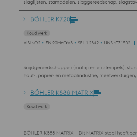
slaglijsten, stampdelen, slaggereedschap, slagst
baggermachines, kettingrollen enz.
BÖHLER K720
Koud werk
AISI ~O2
EN 90MnCrV8
SEL 1.2842
UNS ~T31502
Snijdgereedschappen (matrijzen en stempels), s
hout-, papier- en metaalindustrie, meetwerktuigen, 
BÖHLER K888 MATRIX
Koud werk
BÖHLER K888 MATRIX – Dit MATRIX-staal heeft een