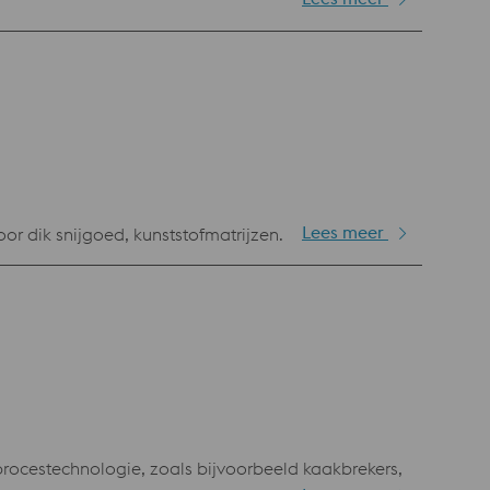
Lees meer
r dik snijgoed, kunststofmatrijzen.
rocestechnologie, zoals bijvoorbeeld kaakbrekers,