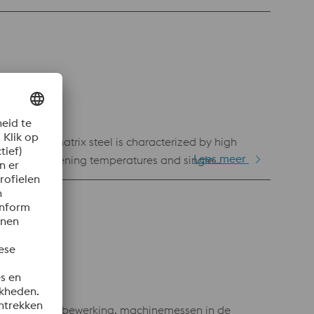
s classic matrix steel is characterized by high
Lees meer
ith low hardening temperatures and single
ing tools.
en voor houtbewerking, machinemessen in de