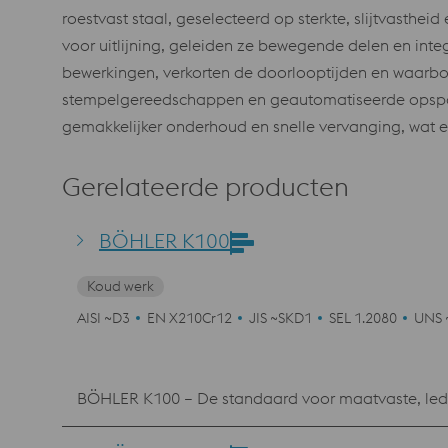
roestvast staal, geselecteerd op sterkte, slijtvasthe
voor uitlijning, geleiden ze bewegende delen en in
bewerkingen, verkorten de doorlooptijden en waarbor
stempelgereedschappen en geautomatiseerde opspan
gemakkelijker onderhoud en snelle vervanging, wat es
Gerelateerde producten
BÖHLER K100
Koud werk
AISI ~D3
EN X210Cr12
JIS ~SKD1
SEL 1.2080
UNS 
BÖHLER K100 – De standaard voor maatvaste, le