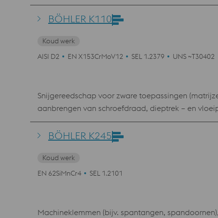
advantage of simple heat treatment with lower hard
modern coatings..
BÖHLER K110
Koud werk
AISI D2
EN X153CrMoV12
SEL 1.2379
UNS ~T30402
Snijgereedschap voor zware toepassingen (matrijz
aanbrengen van schroefdraad, dieptrek – en vloeipe
meetgereedschap, kunststofmatrijzen waarbij zeer 
BÖHLER K245
Koud werk
EN 62SiMnCr4
SEL 1.2101
Machineklemmen (bijv. spantangen, spandoornen),