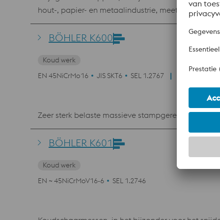
hout-, papier- en metaalindustrie, meetwerktuigen, 
BÖHLER K600
Koud werk
EN 45NiCrMo16
JIS SKT6
SEL 1.2767
EN ISO 4957
Zeer sterk belaste massieve stampgereedschappen,
BÖHLER K601
Koud werk
EN ~ 45NiCrMoV16-6
SEL 1.2746