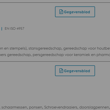
ening temperatures and single tempering. However, this charac
Gegevensblad
EN ISO 4957
en en stempels), stansgereedschap, gereedschap voor houtbe
rs gereedschap, persgereedschap voor keramiek en pharmaceuti
hoge slijtvastheid is benodigd.
Gegevensblad
 schaarmessen, ponsen, Schroevendraaiers, doorslagpennen, 