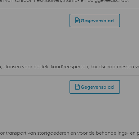
en van schroot, trekklauwen, stamp- en buiggereedschap.
Gegevensblad
 stansen voor bestek, koudfreespersen, koudschaarmessen voo
Gegevensblad
r transport van stortgoederen en voor de behandelings- en p