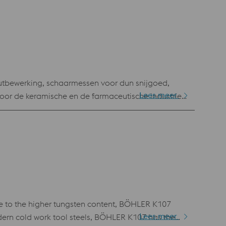
tbewerking, schaarmessen voor dun snijgoed,
Lees meer
or de keramische en de farmaceutische industrie,
n hoge slijtvastheid vereisen.
 to the higher tungsten content, BÖHLER K107
Lees meer
dern cold work tool steels, BÖHLER K107 has the