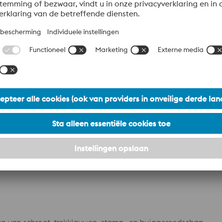
kunststofmatrijzen.
Gegevensblad
 stansen voor bestek, koudfreespersen, koudschaarmessen voo
Gegevensblad