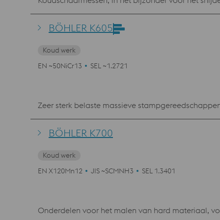
Koudschaarmessen, in het bijzonder voor het snijd
BÖHLER K605
Koud werk
EN ~50NiCr13
SEL ~1.2721
Zeer sterk belaste massieve stampgereedschappen,
BÖHLER K700
Koud werk
EN X120Mn12
JIS ~SCMNH3
SEL 1.3401
Onderdelen voor het malen van hard materiaal, voo