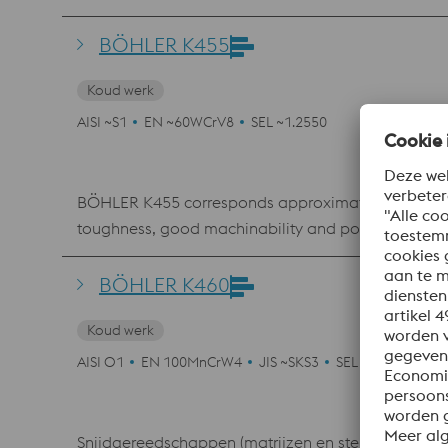
BÖHLER K455
Koud werk
AISI ~S1
EN ~60WCrV8
SEL ~1.2550
BÖHLER K455 corresponds approximately to the mater
toughness, good machinability and polishability. 
tempering. BÖHLER K455 is widely used in the field 
BÖHLER K460
Koud werk
AISI O1
EN 100MnCrW4
JIS ~SKS3
SEL 1.2510
UNS
Snijdgereedschappen (matrijzen en stempels), s