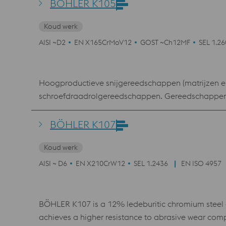
BÖHLER K105
Koud werk
AISI ~D2
EN X165CrMoV12
GOST ~Ch12MF
SEL 1.2
Hoogproductieve snijgereedschappen (matrijzen e
schroefdraadrolgereedschappen. Gereedschappen vo
koudwalsen (strekwalsen) voor walserijen met meerd
BÖHLER K107
Koud werk
AISI ~ D6
EN X210CrW12
SEL 1.2436
EN ISO 4957
BÖHLER K107 is a 12% ledeburitic chromium steel 
achieves a higher resistance to abrasive wear com