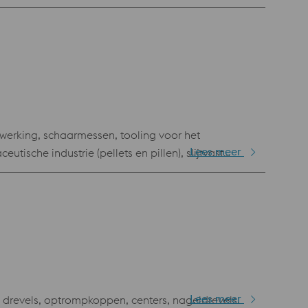
teristic tempering behaviour limits the use of
werking, schaarmessen, tooling voor het
Lees meer
sche industrie (pellets en pillen), slijtvast
Lees meer
drevels, optrompkoppen, centers, nageldrevels.