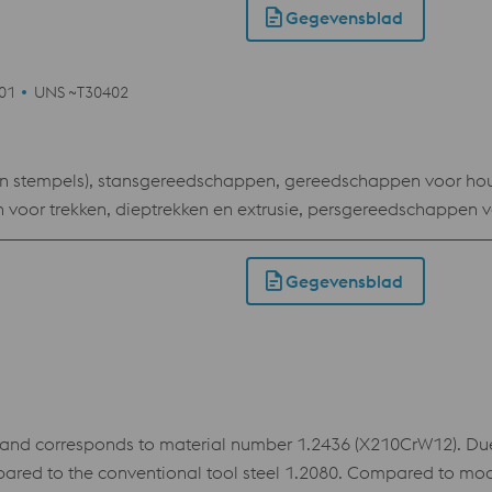
Gegevensblad
601
UNS ~T30402
n stempels), stansgereedschappen, gereedschappen voor hou
or trekken, dieptrekken en extrusie, persgereedschappen vo
ere cilinders, meetinstrumenten, kleine kunststofvormen die ee
Gegevensblad
and corresponds to material number 1.2436 (X210CrW12). Due
pared to the conventional tool steel 1.2080. Compared to mo