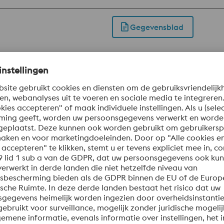
Gegevensblad
ial 1.2550 (~60WCrV7, ~S1) in terms of the alloy concept. Thi
BÖHLER K455 offers the advantage of simple heat treatment w
of punching and cutting tools as well as in the field of emboss
Gegevensblad
 T31501
ASTM A681
EN ISO 4957
tansgereedschappen, draadsnijgereedschappen, gereedschapp