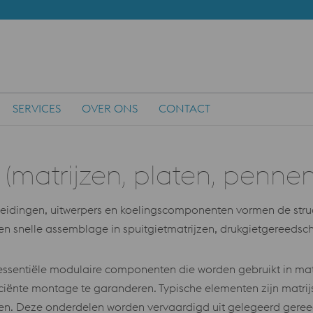
SERVICES
OVER ONS
CONTACT
matrijzen, platen, pennen
leidingen, uitwerpers en koelingscomponenten vormen de str
n snelle assemblage in spuitgietmatrijzen, drukgietgereedsc
essentiële modulaire componenten die worden gebruikt in m
ficiënte montage te garanderen. Typische elementen zijn matri
emen. Deze onderdelen worden vervaardigd uit gelegeerd gereed