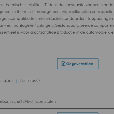
id en thermische stabiliteit. Tijdens de constructie vormen sta
tegreren ze thermisch management via koelkanalen en koppel
gen compatibiliteit met industriestandaarden. Toepassingen o
- en montage-inrichtingen. Gestandaardiseerde componente
sentieel is voor grootschalige productie in de automobiel-, 
Gegevensblad
~T30403
EN ISO 4957
deburitische12%-chroomstalen