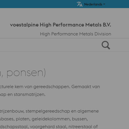
Meta Navi
Nederlands
voestalpine High Performance Metals B.V.
High Performance Metals Division
, ponsen)
ucturele kern van gereedschappen. Gemaakt van
hap en stansmatrijzen.
atrijzenbouw, stempelgereedschap en algemene
jsbases, platen, geleidekolommen, bussen,
schapsstaal, voorgehard staal, nitreerstaal of