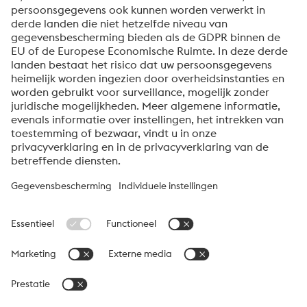
evenementen en nog veel meer, accepteert u uw
abonnement op de Uddeholm-nieuwsbrief.
Verzenden
Anti-robotverificatie
Klik om te starten
Friendly
Captcha ⇗
Over voestalpine High Performance Metals Benelux
voestalpine High Performance Metals B.V. is de
verkooporganisatie voor Nederland, België en Luxemburg van
de High Performance Metals Division van de voestalpine Groep.
De divisie richt zich op technologisch veeleisende
productsegmenten en is wereldwijd marktleider in
gereedschapsstaal en andere speciale staalsoorten.
voestalpine Group Navigation