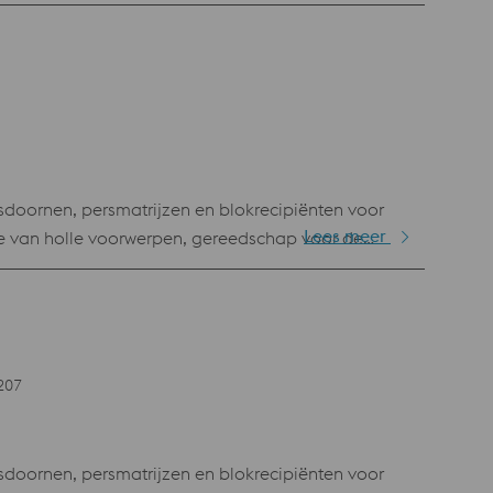
ersen, inzetstukken voor mallen,
doornen, persmatrijzen en blokrecipiënten voor
Lees meer
e van holle voorwerpen, gereedschap voor de
ersen, inzetstukken voor mallen,
207
doornen, persmatrijzen en blokrecipiënten voor