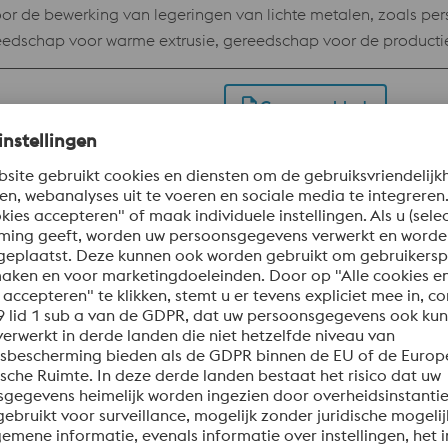
de bewerking van legeringen van lichte metalen, zoals pers
eedschap voor warme extrusie, gereedschap voor de producti
n. Gereedschappen voor drukgieten, mallen voor vervormingsp
Gegevensblad
UNS ~T20810
EN ISO 4957
JIS G4404
 de bewerking van legeringen van zware metalen, zoals pers
eedschap voor warme extrusie, gereedschap voor de producti
n. Gereedschappen voor drukgieten, mallen voor vervormingsp
Gegevensblad
 #207