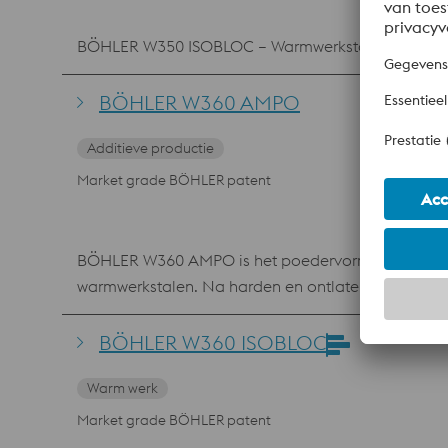
BÖHLER W350 ISOBLOC – Warmwerkstaal specifiek o
BÖHLER W360 AMPO
Additieve productie
Market grade BÖHLER patent
BÖHLER W360 AMPO is het poedervormig equivalent
warmwerkstalen. Na harden en ontlaten kan het ee
hittebestendigheid en taaiheid zijn karakteristiek.
bestendige lagen en reparatie werk voor matrijzen
BÖHLER W360 ISOBLOC
Warm werk
Market grade BÖHLER patent