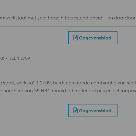
erkstaal met zeer hoge hittebestendigheid – en daardoor
Gegevensblad
0)
SEL 1.2709
) staal, werkstof 1.2709, biedt een goede combinatie van ster
e hardheid van 55 HRC maakt dit materiaal universeel toep
singen.
Gegevensblad