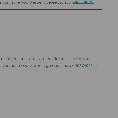
Lees meer
e van holle voorwerpen, gereedschap voor de
ersen, inzetstukken voor mallen,
doornen, persmatrijzen en blokrecipiënten voor
Lees meer
e van holle voorwerpen, gereedschap voor de
ersen, inzetstukken voor mallen,