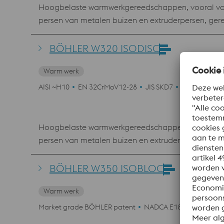
Hoogbelaste warmwerkgereedschappen, vooral voor 
persen van metalen buizen en extruderpersen, ger
productie van schroeven, moeren, nieten en boute
warmschaarmessen, kunststofmatrijzen.
BÖHLER W320 ISODISC
Warm werk
AISI ~H10
EN 32CrMoV12-28
JIS SKD7
SEL 1.2365
Hoogbelaste warmwerkgereedschappen, vooral voor
persen van metalen buizen en extruderpersen, ger
productie van schroeven, moeren, nieten en boute
warmschaarmessen, kunststofmatrijzen.
BÖHLER W350 ISOBLOC
Warm werk
Market grade BÖHLER patent
NADCA E1850
NADCA