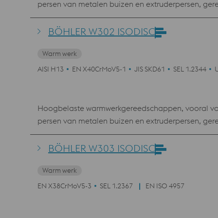
persen van metalen buizen en extruderpersen, ger
productie van schroeven, moeren, nieten en boute
warmschaarmessen, kunststofmatrijzen.
BÖHLER W302 ISODISC
Warm werk
AISI H13
EN X40CrMoV5-1
JIS SKD61
SEL 1.2344
Hoogbelaste warmwerkgereedschappen, vooral voor 
persen van metalen buizen en extruderpersen, ger
productie van schroeven, moeren, nieten en boute
warmschaarmessen, kunststofmatrijzen.
BÖHLER W303 ISODISC
Warm werk
EN X38CrMoV5-3
SEL 1.2367
EN ISO 4957