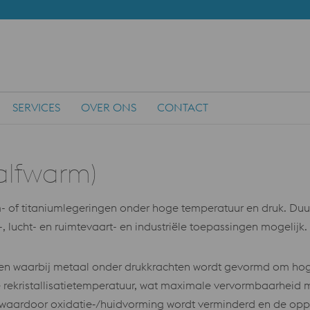
SERVICES
OVER ONS
CONTACT
alfwarm)
 of titaniumlegeringen onder hoge temperatuur en druk. Duu
 lucht- en ruimtevaart- en industriële toepassingen mogelijk.
n waarbij metaal onder drukkrachten wordt gevormd om hoge
rekristallisatietemperatuur, wat maximale vervormbaarheid 
aardoor oxidatie‑/huidvorming wordt verminderd en de oppervl