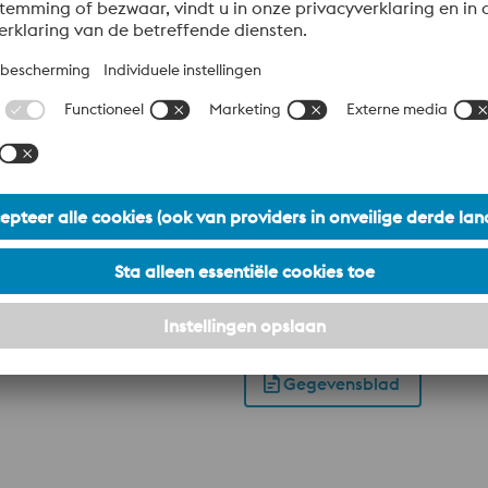
ntwikkeld voor matrijzen voor drukgieten om hoge taaiheid
Gegevensblad
 van W360 ISOBLOC. Met zijn chemische samenstelling hoort 
n hardheid van 57 HRC halen met behoud van goede taaiheid. 
 Toepassingen: 3D geprinte onderdelen voorzien van koelkanalen
 door middel van laser cladding.
Gegevensblad