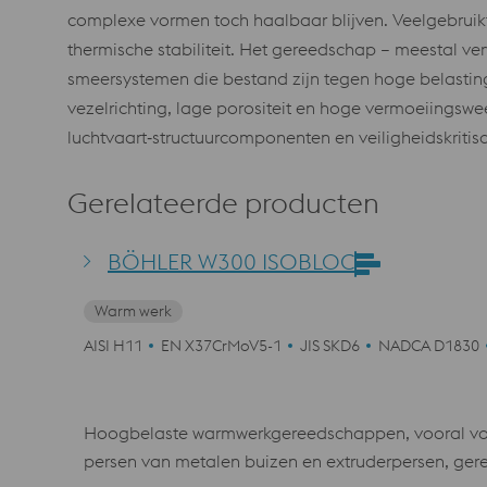
complexe vormen toch haalbaar blijven. Veelgebruikt
thermische stabiliteit. Het gereedschap – meestal ve
smeersystemen die bestand zijn tegen hoge belastinge
vezelrichting, lage porositeit en hoge vermoeiingswe
luchtvaart‑structuurcomponenten en veiligheidskriti
Gerelateerde producten
BÖHLER W300 ISOBLOC
Warm werk
AISI H11
EN X37CrMoV5-1
JIS SKD6
NADCA D1830
Hoogbelaste warmwerkgereedschappen, vooral voor 
persen van metalen buizen en extruderpersen, ger