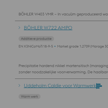
BÖHLER W403 VMR – In vacuüm geproduceerd warmw
BÖHLER W722 AMPO
Additieve productie
EN X3NiCoMoTi18-9-5
Market grade 1.2709 (Marage 30
Precipitatie hardend nikkel martensitisch (maraging
zonder noodzakelijke voorverwarming. De haalbar
zijn vereist, zoals Metal Injection Moulding toepas
Uddeholm Caldie voor Warmwerk
Warm werk