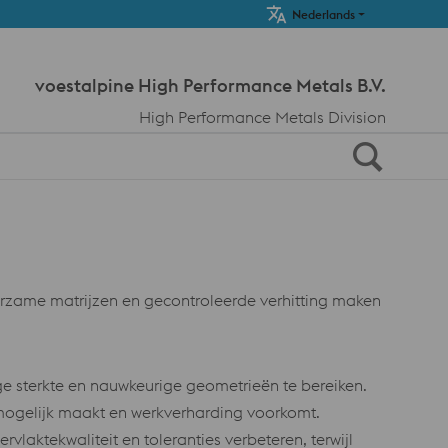
Meta Navi
Nederlands
voestalpine High Performance Metals B.V.
High Performance Metals Division
rzame matrijzen en gecontroleerde verhitting maken
 sterkte en nauwkeurige geometrieën te bereiken.
mogelijk maakt en werkverharding voorkomt.
aktekwaliteit en toleranties verbeteren, terwijl