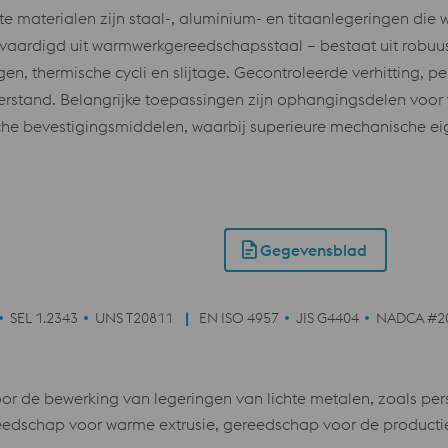
e materialen zijn staal-, aluminium- en titaanlegeringen die
rvaardigd uit warmwerkgereedschapsstaal – bestaat uit robuus
n, thermische cycli en slijtage. Gecontroleerde verhitting, p
erstand. Belangrijke toepassingen zijn ophangingsdelen voor v
sche bevestigingsmiddelen, waarbij superieure mechanische e
Gegevensblad
SEL 1.2343
UNS T20811
EN ISO 4957
JIS G4404
NADCA #2
de bewerking van legeringen van lichte metalen, zoals pers
eedschap voor warme extrusie, gereedschap voor de producti