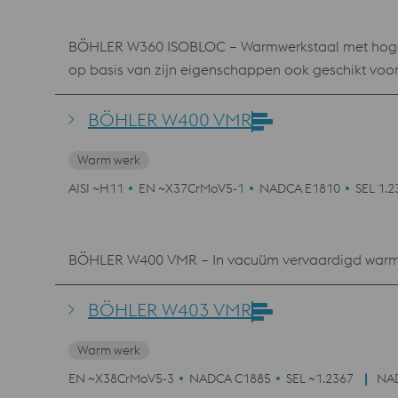
BÖHLER W360 ISOBLOC – Warmwerkstaal met hoge h
op basis van zijn eigenschappen ook geschikt voor
BÖHLER W400 VMR
Warm werk
AISI ~H11
EN ~X37CrMoV5-1
NADCA E1810
SEL 1.2
BÖHLER W400 VMR – In vacuüm vervaardigd warmwe
BÖHLER W403 VMR
Warm werk
EN ~X38CrMoV5-3
NADCA C1885
SEL ~1.2367
NA