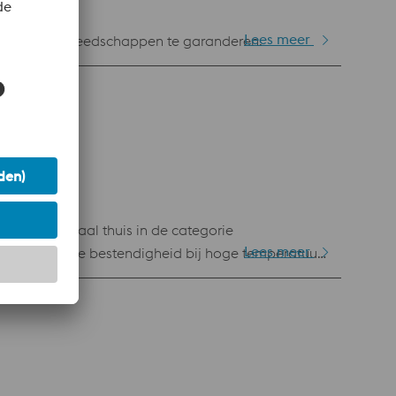
Lees meer
 in grote gereedschappen te garanderen.
het materiaal thuis in de categorie
Lees meer
Zijn slijtage bestendigheid bij hoge temperatuur,
 t.b.v. metal injection moulding, slijtage