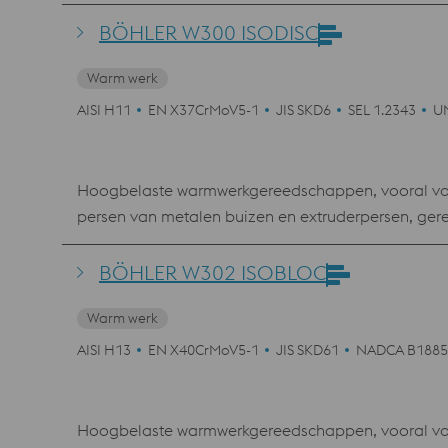
productie van schroeven, moeren, nieten en boute
warmschaarmessen, kunststofmatrijzen.
BÖHLER W300 ISODISC
Warm werk
AISI H11
EN X37CrMoV5-1
JIS SKD6
SEL 1.2343
U
Hoogbelaste warmwerkgereedschappen, vooral voor 
persen van metalen buizen en extruderpersen, ger
productie van schroeven, moeren, nieten en boute
warmschaarmessen, kunststofmatrijzen.
BÖHLER W302 ISOBLOC
Warm werk
AISI H13
EN X40CrMoV5-1
JIS SKD61
NADCA B1885
Hoogbelaste warmwerkgereedschappen, vooral voor 