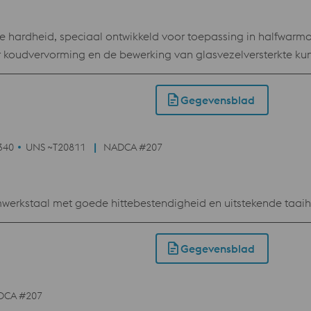
ardheid, speciaal ontwikkeld voor toepassing in halfwarm
 koudvervorming en de bewerking van glasvezelversterkte kun
Gegevensblad
340
UNS ~T20811
NADCA #207
rkstaal met goede hittebestendigheid en uitstekende taaih
Gegevensblad
DCA #207