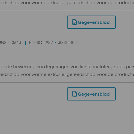
eedschap voor warme extrusie, gereedschap voor de producti
n. Gereedschappen voor drukgieten, mallen voor vervormingsp
Gegevensblad
UNS T20813
EN ISO 4957
JIS G4404
de bewerking van legeringen van lichte metalen, zoals pers
eedschap voor warme extrusie, gereedschap voor de producti
n. Gereedschappen voor drukgieten, mallen voor vervormingsp
Gegevensblad