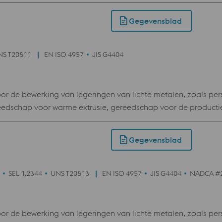
n. Gereedschappen voor drukgieten, mallen voor vervormingsp
Gegevensblad
NS T20811
EN ISO 4957
JIS G4404
de bewerking van legeringen van lichte metalen, zoals pers
eedschap voor warme extrusie, gereedschap voor de producti
n. Gereedschappen voor drukgieten, mallen voor vervormingsp
Gegevensblad
SEL 1.2344
UNS T20813
EN ISO 4957
JIS G4404
NADCA #
de bewerking van legeringen van lichte metalen, zoals pers