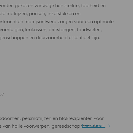
 worden gekozen vanwege hun sterkte, taaiheid en
te matrijzen, ponsen, inzetstukken en
erskracht en matrijsontwerp zorgen voor een optimale
oertuigen, krukassen, drijfstangen, tandwielen,
igenschappen en duurzaamheid essentieel zijn.
07
doornen, persmatrijzen en blokrecipiënten voor
Lees meer
e van holle voorwerpen, gereedschap voor de