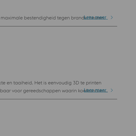
Lees meer
 maximale bestendigheid tegen brandscheuren.
kte en taaiheid. Het is eenvoudig 3D te printen
Lees meer
asbaar voor gereedschappen waarin koelkanalen