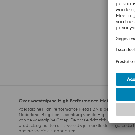
Over voestalpine High Performance Metals Benelux
voestalpine High Performance Metals B.V. is de verkooporga
Nederland, België en Luxemburg van de High Performance M
van de voestalpine Groep. De divisie richt zich op technolog
productsegmenten en is wereldwijd marktleider in gereedsc
andere speciale staalsoorten.