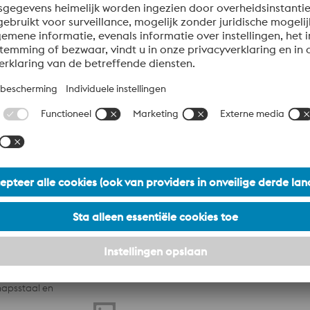
voestalpine Group
nisatie voor
voestalpine AG
etals Division
Producten
isch veeleisende
Corporate Blog
voestalpine Group Navigation
hapsstaal en