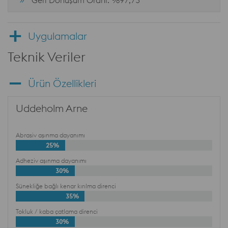
Geri Dönüşüm Oranı: %97,73
Uygulamalar
Teknik Veriler
Ürün Özellikleri
Uddeholm Arne
Abrasiv aşınma dayanımı
25%
Adheziv aşınma dayanımı
30%
Sünekliğe bağlı kenar kırılma direnci
35%
Tokluk / kaba çatlama direnci
30%