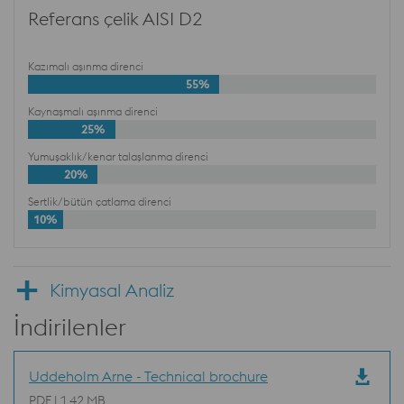
Referans çelik AISI D2
Kazımalı aşınma direnci
55%
Kaynaşmalı aşınma direnci
25%
Yumuşaklık/kenar talaşlanma direnci
20%
Sertlik/bütün çatlama direnci
10%
Kimyasal Analiz
İndirilenler
Uddeholm Arne - Technical brochure
PDF | 1,42 MB