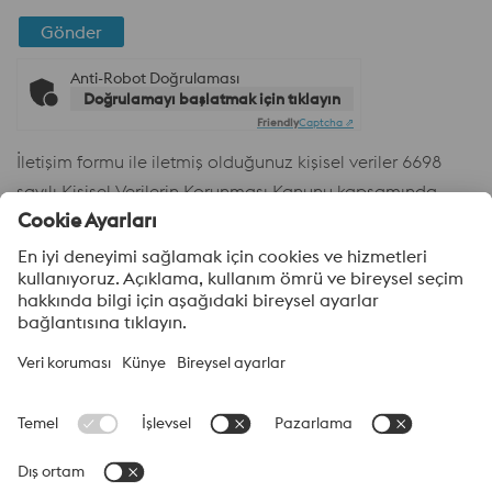
Gönder
Anti-Robot Doğrulaması
Doğrulamayı başlatmak için tıklayın
Friendly
Captcha ⇗
İletişim formu ile iletmiş olduğunuz kişisel veriler 6698
sayılı Kişisel Verilerin Korunması Kanunu kapsamında
Şirketimiz voestalpine High Performance Metal A.Ş.
tarafından işlenmektedir. Aydınlatma
Metnine
buradan
ulaşabilirsiniz.
voestalpine High Performance Metal A.Ş.
voestalpine High Performance Metal A.Ş., voestalpine High
Performance Metals Division Grubu’nun Türkiye’deki satış
firmasıdır. Bölümümüz, teknolojik açıdan zorlu ürün segmentlerine