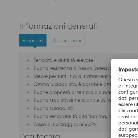
Informazioni generali
Proprietà
Applicazioni
Tenacità e duttilità elevate
Buona resistenza all’usura (adesiva-mista)
Ideale per tutti i tipi di trattamenti superficiali
Ottima lucidabilità, è possibile ottenere un’ ele
Buone proprietà di tempra a cuore
Buona stabilità dimensionale durante il tratta
Buona saldabilità
Buona temprabilità alla fiamma, a induzione e
Tasso di riciclaggio: 88,80%
Dati tecnici