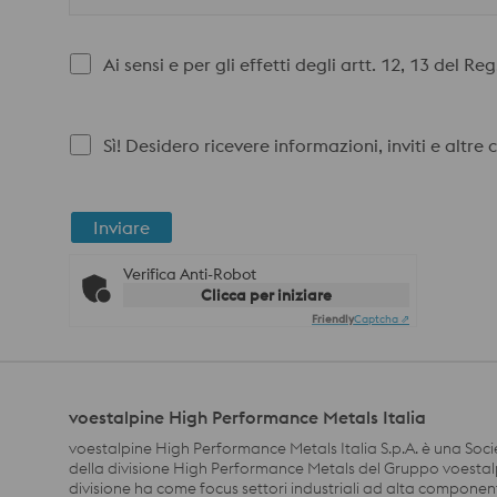
Ai sensi e per gli effetti degli artt. 12, 13 del 
Sì! Desidero ricevere informazioni, inviti e altre
Inviare
Verifica Anti-Robot
Clicca per iniziare
Friendly
Captcha ⇗
voestalpine High Performance Metals Italia
voestalpine High Performance Metals Italia S.p.A. è una Soci
della divisione High Performance Metals del Gruppo voestal
divisione ha come focus settori industriali ad alta compone