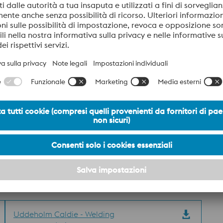
Acciaio di riferimento A
Resistenza usura abrasiva
Resistenza usura adesiva
70%
25%
Duttilità/resistenza alla scheggiatura 
70%
20%
Tenacità/resistenza alla scheggiatura
10%
Uddeholm Caldie - Welding