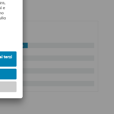
ISI D2
55%
bordi