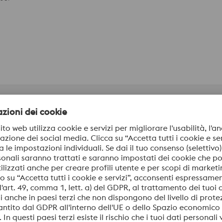
vata finitura superficiale
mento termico ed in servizio
 al laser