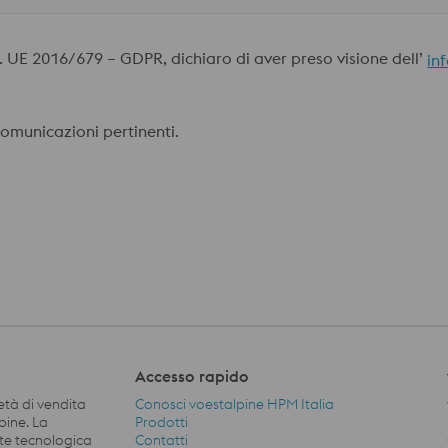
Reg. UE 2016/679 – GDPR, dichiaro di aver preso visione dell’
in
 comunicazioni pertinenti.
Accesso rapido
età di vendita
Conosci voestalpine HPM Italia
pine. La
Prodotti
nte tecnologica
Contatti