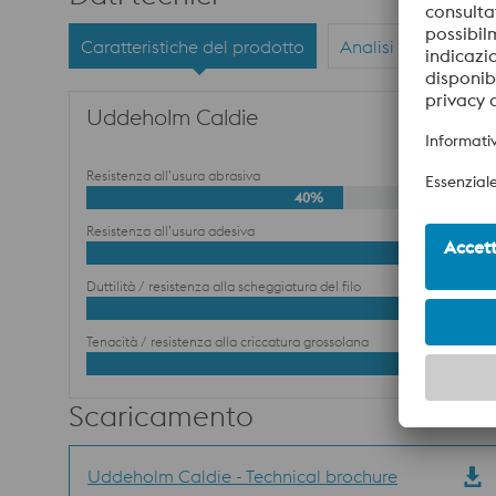
Caratteristiche del prodotto
Analisi chimica
Uddeholm Caldie
Resistenza all’usura abrasiva
40%
Resistenza all’usura adesiva
Duttilità / resistenza alla scheggiatura del filo
Tenacità / resistenza alla criccatura grossolana
60%
Scaricamento
Uddeholm Caldie - Technical brochure