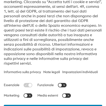
Sì! Desidero ricevere informazioni, inviti e altre
comunicazioni pertinenti.
Inviare
Verifica Anti-Robot
Clicca per iniziare
Friendly
Captcha ⇗
voestalpine High Performance Metals Italia
voestalpine High Performance Metals Italia S.p.A. è una Società
di vendita della divisione High Performance Metals del Gruppo
voestalpine. La divisione ha come focus settori industriali ad alta
componente tecnologica ed è leader mondiale per gli acciai
speciali per utensili e acciai per specialità.