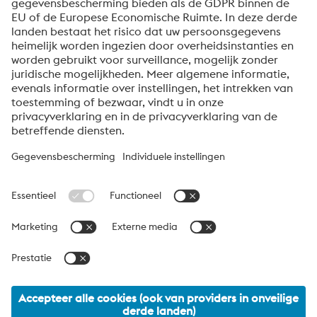
Verzenden
Anti-robotverificatie
Klik om te starten
Friendly
Captcha ⇗
Over voestalpine High Performance Metals Benelux
voestalpine High Performance Metals B.V. is de
verkooporganisatie voor Nederland, België en Luxemburg van
de High Performance Metals Division van de voestalpine Groep.
De divisie richt zich op technologisch veeleisende
productsegmenten en is wereldwijd marktleider in
gereedschapsstaal en andere speciale staalsoorten.
voestalpine Group Navigation