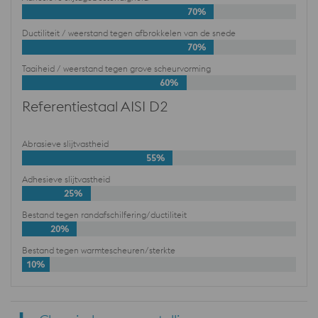
70%
Ductiliteit / weerstand tegen afbrokkelen van de snede
70%
Taaiheid / weerstand tegen grove scheurvorming
60%
Referentiestaal AISI D2
Abrasieve slijtvastheid
55%
Adhesieve slijtvastheid
25%
Bestand tegen randafschilfering/ductiliteit
20%
Bestand tegen warmtescheuren/sterkte
10%