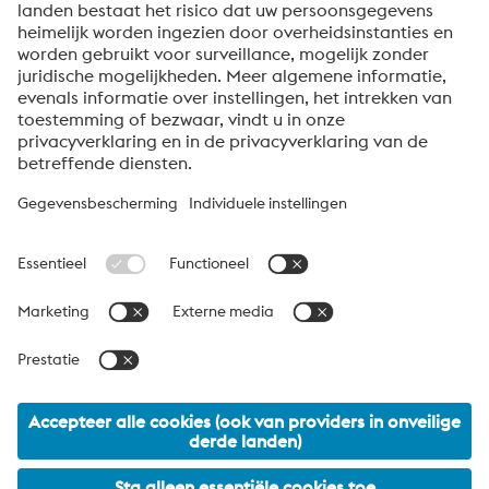
Verzenden
Anti-robotverificatie
Klik om te starten
Friendly
Captcha ⇗
Over voestalpine High Performance Metals Benelux
voestalpine High Performance Metals B.V. is de
verkooporganisatie voor Nederland, België en Luxemburg van
de High Performance Metals Division van de voestalpine Groep.
De divisie richt zich op technologisch veeleisende
productsegmenten en is wereldwijd marktleider in
gereedschapsstaal en andere speciale staalsoorten.
voestalpine Group Navigation
© 2026 voestalpine High Performance Metals B.V.