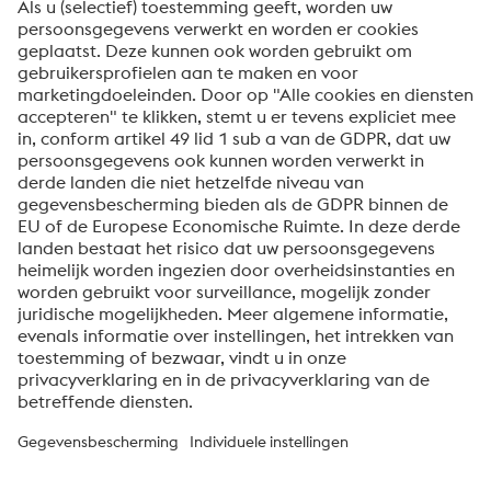
Om informatie over onze producten en diensten te
ontvangen, op de hoogte te blijven van onze
evenementen en nog veel meer, accepteert u uw
abonnement op de Uddeholm-nieuwsbrief.
Verzenden
Anti-robotverificatie
Klik om te starten
Friendly
Captcha ⇗
Over voestalpine High Performance Metals Benelux
voestalpine High Performance Metals B.V. is de