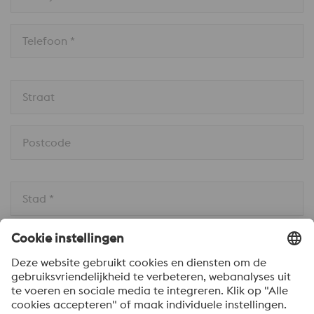
Telefoon *
Straat
Postcode
Stad *
Land * 
Bericht *