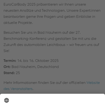
EuroCarBody 2025 präsentieren wir Ihnen unsere
neuesten Ansätze und Technologien. Unsere Expert:innen
beantworten gerne Ihre Fragen und geben Einblicke in
aktuelle Projekte.
Besuchen Sie uns in Bad Nauheim auf der 27.
Benchmarking-Konferenz und gestalten Sie mit uns die
Zukunft des automobilen Leichtbaus – wir freuen uns auf
Sie!
Termin:
14. bis 16. Oktober 2025
Ort:
Bad Nauheim, Deutschland
Stand:
25
Mehr Informationen finden Sie auf der offiziellen
Website
des Veranstalters
.
Das könnte Sie auch interessieren