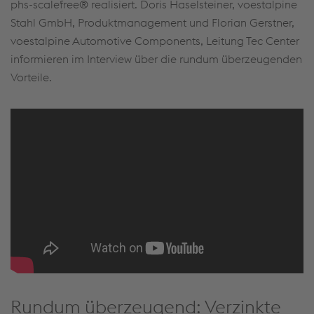
phs-scalefree® realisiert. Doris Haselsteiner, voestalpine
Stahl GmbH, Produktmanagement und Florian Gerstner,
voestalpine Automotive Components, Leitung Tec Center
informieren im Interview über die rundum überzeugenden
Vorteile.
Rundum überzeugend: Verzinkte